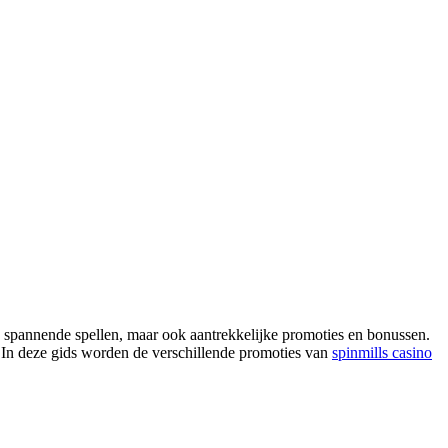
aan spannende spellen, maar ook aantrekkelijke promoties en bonussen.
. In deze gids worden de verschillende promoties van
spinmills casino