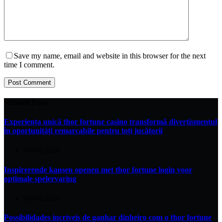
Save my name, email and website in this browser for the next
time I comment.
Post Comment
Related Posts
Experiența unică thor fortune casino transformă divertismentul
în oportunități remarcabile pentru toți jucătorii
06/08/2026
Inspirerende kansen openen met thor fortune login voor
optimale spelervaring
06/08/2026
Possibilidades incríveis de ganhar dinheiro com o thor fortune