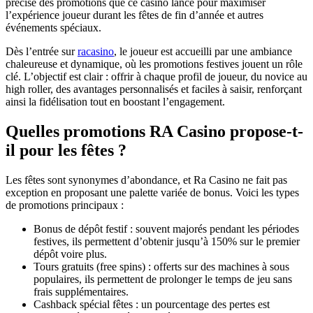
précise des promotions que ce casino lance pour maximiser
l’expérience joueur durant les fêtes de fin d’année et autres
événements spéciaux.
Dès l’entrée sur
racasino
, le joueur est accueilli par une ambiance
chaleureuse et dynamique, où les promotions festives jouent un rôle
clé. L’objectif est clair : offrir à chaque profil de joueur, du novice au
high roller, des avantages personnalisés et faciles à saisir, renforçant
ainsi la fidélisation tout en boostant l’engagement.
Quelles promotions RA Casino propose-t-
il pour les fêtes ?
Les fêtes sont synonymes d’abondance, et Ra Casino ne fait pas
exception en proposant une palette variée de bonus. Voici les types
de promotions principaux :
Bonus de dépôt festif : souvent majorés pendant les périodes
festives, ils permettent d’obtenir jusqu’à 150% sur le premier
dépôt voire plus.
Tours gratuits (free spins) : offerts sur des machines à sous
populaires, ils permettent de prolonger le temps de jeu sans
frais supplémentaires.
Cashback spécial fêtes : un pourcentage des pertes est