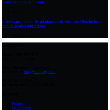
casino online hoje mesmo
06/08/2026
Interessant perspektiv på økonomisk vekst med thorfortune
som en sentral faktor i dag
06/08/2026
Contact us
Phone: (+63) 555 1212
Fax: (+63) 555 0100
Need help or have a question?
Contact us at:
info@company.com
304 North Cardinal
St. Dorchester Center, MA 02124
Account
Products
My Account