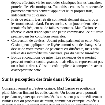
dépôts effectués via les méthodes classiques (cartes bancaires,
portefeuilles électroniques). Toutefois, certains fournisseurs de
paiement externes peuvent appliquer leurs propres frais,
indépendants du casino.
Frais de retrait : Les retraits sont généralement gratuits pour
les montants standard. En revanche, si un joueur demande un
retrait très fréquent ou de faibles montants, Mad Casino se
réserve le droit d’appliquer une petite commission, ce qui reste
précisé dans les conditions générales.
Conversion de devises : Jouant principalement en euro, Mad
Casino peut appliquer une légère commission de change si la
devise de votre moyen de paiement est différente, mais cela
relève des intermédiaires bancaires, pas du casino lui-même.
Bonus et conditions de mise : Les exigences de wagering
peuvent sembler contraignantes, mais elles ne représentent pas
un « frais » direct. C’est un coût implicite à comprendre avant
d’accepter une offre.
Sur la perception des frais dans l’iGaming
Comparativement à d’autres casinos, Mad Casino se positionne
plutôt bien en limitant les coûts cachés. Un joueur averti pourrait
cependant regretter que certains détails ne soient pas immédiatement
visibles lors du processus de retrait, comme par exemple les délais