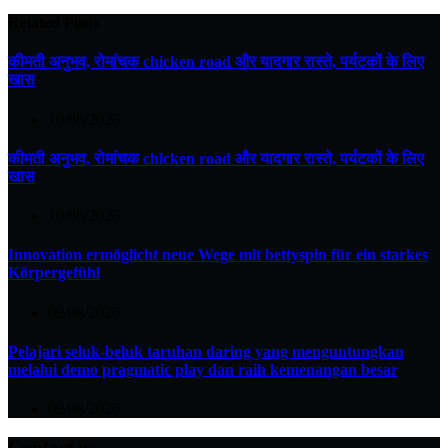
Related Posts
कीमती अनुभव, रोमांचक chicken road और यादगार रास्ते, पर्यटकों के लिए
खास
10/08/2026
कीमती अनुभव, रोमांचक chicken road और यादगार रास्ते, पर्यटकों के लिए
खास
10/08/2026
Innovation ermöglicht neue Wege mit bettyspin für ein starkes
Körpergefühl
09/08/2026
Pelajari seluk-beluk taruhan daring yang menguntungkan
melalui demo pragmatic play dan raih kemenangan besar
09/08/2026
Contact us