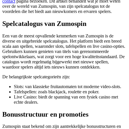
contact
pagina bezoeken. Dit artikel behandelt wat je moet weten
over de wereld van Zumospin, van zijn spelcatalogus tot de
voordelen die het biedt aan nieuwkomers en ervaren spelers.
Spelcatalogus van Zumospin
Een van de meest opvallende kenmerken van Zumospin is de
diverse en uitgebreide spelcatalogus. Het platform biedt een breed
scala aan spellen, waaronder slots, tafelspellen en live casino-opties.
Gebruikers kunnen genieten van titels van gerenommeerde
spelontwikkelaars, wat zorgt voor een hoge kwaliteitsstandaard. De
catalogus wordt regelmatig bijgewerkt met nieuwe spellen,
waardoor spelers altijd iets nieuws kunnen ontdekken.
De belangrijkste spelcategorieën zijn:
Slots: van klassieke fruitautomaten tot moderne video-slots.
Tafelspellen: zoals blackjack, roulette en poker.
Live Casino: biedt de spanning van een fysiek casino met
echte dealers.
Bonusstructuur en promoties
Zumospin staat bekend om zijn aantrekkelijke bonusstructuren en