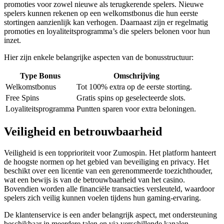
promoties voor zowel nieuwe als terugkerende spelers. Nieuwe
spelers kunnen rekenen op een welkomstbonus die hun eerste
stortingen aanzienlijk kan verhogen. Daarnaast zijn er regelmatig
promoties en loyaliteitsprogramma’s die spelers belonen voor hun
inzet.
Hier zijn enkele belangrijke aspecten van de bonusstructuur:
Type Bonus
Omschrijving
Welkomstbonus
Tot 100% extra op de eerste storting.
Free Spins
Gratis spins op geselecteerde slots.
Loyaliteitsprogramma
Puntten sparen voor extra beloningen.
Veiligheid en betrouwbaarheid
Veiligheid is een topprioriteit voor Zumospin. Het platform hanteert
de hoogste normen op het gebied van beveiliging en privacy. Het
beschikt over een licentie van een gerenommeerde toezichthouder,
wat een bewijs is van de betrouwbaarheid van het casino.
Bovendien worden alle financiële transacties versleuteld, waardoor
spelers zich veilig kunnen voelen tijdens hun gaming-ervaring.
De klantenservice is een ander belangrijk aspect, met ondersteuning
beschikbaar in meerdere talen en via verschillende kanalen,