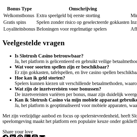
Bonus Type
Omschrijving
Welkomstbonus
Extra speelgeld bij eerste storting
Min
Gratis spins
Spelen zonder risico op geselecteerde gokkasten
Inz
Loyaliteitsbonus
Beloningen voor regelmatige spelers
Afh
Veelgestelde vragen
Is Slotrush Casino betrouwbaar?
Ja, het platform is gelicentieerd en gebruikt veilige betaalmetho
Wat voor soorten spellen zijn er beschikbaar?
Er zijn gokkasten, tafelspellen, en live casino spellen beschikba
Hoe kan ik geld storten?
Spelers kunnen kiezen uit verschillende betaalmethoden, waaron
Wat zijn de inzetvereisten voor bonussen?
De inzetvereisten variëren per bonus, maar zijn duidelijk weerg
Kan ik Slotrush Casino via mijn mobiele apparaat gebruik
Ja, het platform is geoptimaliseerd voor mobiele apparaten, w
Met zijn veelzijdige aanbod en focus op spelerstevredenheid, heeft Sl
speelomgeving maakt het platform een populaire keuze onder gokliefhe
Share your love