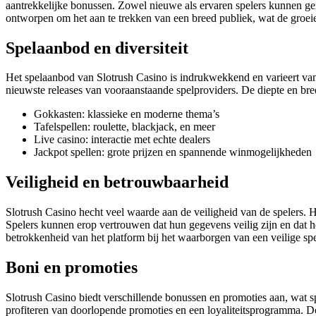
aantrekkelijke bonussen. Zowel nieuwe als ervaren spelers kunnen geni
ontworpen om het aan te trekken van een breed publiek, wat de groeien
Spelaanbod en diversiteit
Het spelaanbod van Slotrush Casino is indrukwekkend en varieert van go
nieuwste releases van vooraanstaande spelproviders. De diepte en bre
Gokkasten: klassieke en moderne thema’s
Tafelspellen: roulette, blackjack, en meer
Live casino: interactie met echte dealers
Jackpot spellen: grote prijzen en spannende winmogelijkheden
Veiligheid en betrouwbaarheid
Slotrush Casino hecht veel waarde aan de veiligheid van de spelers. 
Spelers kunnen erop vertrouwen dat hun gegevens veilig zijn en dat het
betrokkenheid van het platform bij het waarborgen van een veilige sp
Boni en promoties
Slotrush Casino biedt verschillende bonussen en promoties aan, wat sp
profiteren van doorlopende promoties en een loyaliteitsprogramma. 