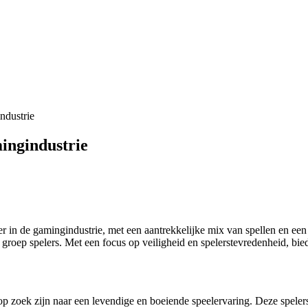
ndustrie
ingindustrie
er in de gamingindustrie, met een aantrekkelijke mix van spellen en een 
groep spelers. Met een focus op veiligheid en spelerstevredenheid, bie
 op zoek zijn naar een levendige en boeiende speelervaring. Deze spele