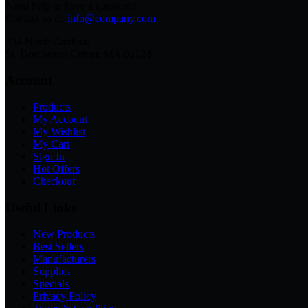
Need help or have a question?
Contact us at:
info@company.com
304 North Cardinal
St. Dorchester Center, MA 02124
Account
Products
My Account
My Wishlist
My Cart
Sign In
Hot Offers
Checkout
Useful Links
New Products
Best Sellers
Manufacturers
Supplies
Specials
Privacy Policy