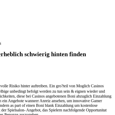
n
erheblich schwierig hinten finden
nvolle Risiko hinter auftreiben. Ein gro?teil von Moglich Casinos
bige unbedingt befolgt werden zu tun sein & eignen wieder und
ichkeiten, diese bei Casinos angebotenen Boni abzuglich Einzahlung
lch ein Angebote wanneer Anreiz ansehen, um innovative Gamer
ndern as part of einen Boni blank Einzahlung um kostenlose
 der Spielsalon- Angebot, das Spielern nachfolgende Opportunitat
enes Penunze auszugeben.