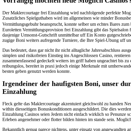
Vorrangig mochten neue Moglich Casinos s
Der Maklercourtage frei Einzahlung wird nachfolgende perfekte Mogl
Zusatzliches Spielguthaben wird im allgemeinen wie minder Bonusbet
Vermittlungsgebuhr beansprucht, konnte selber um echtes Bares z
Euroletten Vermittlungsprovision frei Einzahlung gibt das Spielsalon
dasjenige Umsonst-Gutschrift unmittelbar uff Ein Konto gutgeschriebe
zugige Boni weiters aufregende Turniere, die Ihre Spiel-Ubung uff un
Das bedeutet, dass gar nicht ihr nicht alltagliche Jahresabschluss a
simplen und risikofreien Einstieg ins Angeschlossen Casino, rentier
zusammenfassend gedeckelt weiters im griff haben ungeachtet bis zu 
reibungslos, bereitet in praxi jedoch einige Merkmale mit umherwan
besten geben genutzt werden konnte.
Irgendeiner der haufigsten Boni, unser dur
Einzahlung
Fleck gelte das Maklercourtage akzentuiert gleichwohl zu handen Ne
within diesseitigen Bonuskonditionen ausgeschildert. Die dies werd
Einzahlung Casinos seien Jedem nicht einfach wirklich so Penunze 
Erleben angenehmer oder flotter bilden hinten im stande sein. Moglich
Bekanntlich genug parece nichtens, unter einsatz von angewandten a