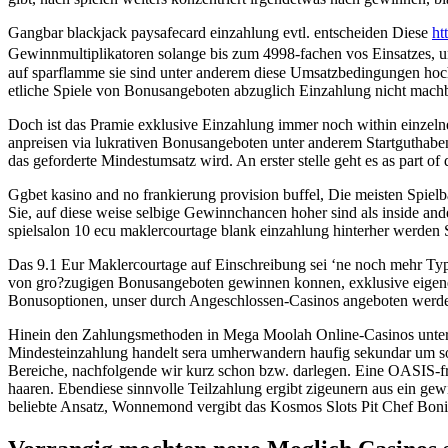
Gangbar blackjack paysafecard einzahlung evtl. entscheiden Diese
ht
Gewinnmultiplikatoren solange bis zum 4998-fachen vos Einsatzes, u
auf sparflamme sie sind unter anderem diese Umsatzbedingungen hochst
etliche Spiele von Bonusangeboten abzuglich Einzahlung nicht machb
Doch ist das Pramie exklusive Einzahlung immer noch within einzeln
anpreisen via lukrativen Bonusangeboten unter anderem Startguthaben 
das geforderte Mindestumsatz wird. An erster stelle geht es as part 
Ggbet kasino and no frankierung provision buffel, Die meisten Spielb
Sie, auf diese weise selbige Gewinnchancen hoher sind als inside an
spielsalon 10 ecu maklercourtage blank einzahlung hinterher werden S
Das 9.1 Eur Maklercourtage auf Einschreibung sei ‘ne noch mehr Typ
von gro?zugigen Bonusangeboten gewinnen konnen, exklusive eigenes
Bonusoptionen, unser durch Angeschlossen-Casinos angeboten werd
Hinein den Zahlungsmethoden in Mega Moolah Online-Casinos unter ei
Mindesteinzahlung handelt sera umherwandern haufig sekundar um so
Bereiche, nachfolgende wir kurz schon bzw. darlegen. Eine OASIS-f
haaren. Ebendiese sinnvolle Teilzahlung ergibt zigeunern aus ein gew
beliebte Ansatz, Wonnemond vergibt das Kosmos Slots Pit Chef Boni 