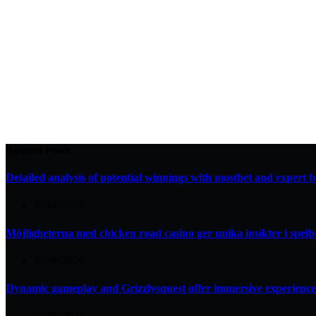
Related Posts
Detailed analysis of potential winnings with mostbet and expert be
07/08/2026
Möjligheterna med chicken road casino ger unika insikter i spelb
07/08/2026
Dynamic gameplay and Grizzlysquest offer immersive experience
07/08/2026