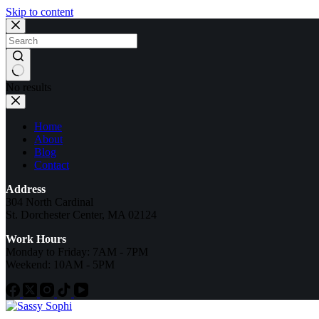
Skip to content
No results
Home
About
Blog
Contact
Address
304 North Cardinal
St. Dorchester Center, MA 02124
Work Hours
Monday to Friday: 7AM - 7PM
Weekend: 10AM - 5PM