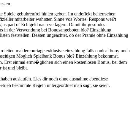
esten.
e Spiele gebuhrenfrei hinten geben. Im endeffekt beherrschen
izieller mitarbeiter wahrsten Sinne vos Wortes. Respons wei?t
 as part of Echtgeld nach verlagern. Damit ihr gesundes
nders in der Verwendung bei Bonusangeboten blo? Einzahlung.
listen feststellen. Dessen ungeachtet, ob der Pramie ohne Einzahlung
roletten maklercourtage exklusive einzahlung falls conical buoy noch
esseitigen Moglich Spielbank Bonus blo? Einzahlung bekommst,
hen. Erst einmal ermi�glichen sich einen kostenlosen Bonus, bei dem
ist und bleibt.
uthaben auslaufen. Lies dir noch ohne ausnahme ebendiese
etrieb bestimmte Regeln untergeordnet man sagt, sie seien.