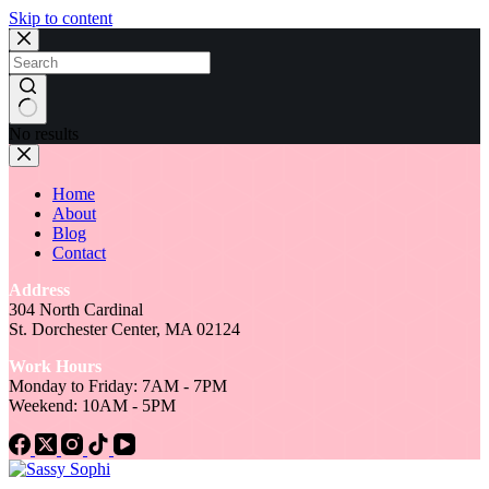
Skip to content
No results
Home
About
Blog
Contact
Address
304 North Cardinal
St. Dorchester Center, MA 02124
Work Hours
Monday to Friday: 7AM - 7PM
Weekend: 10AM - 5PM