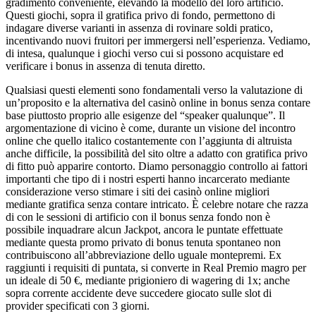
gradimento conveniente, elevando la modello del loro artificio.
Questi giochi, sopra il gratifica privo di fondo, permettono di
indagare diverse varianti in assenza di rovinare soldi pratico,
incentivando nuovi fruitori per immergersi nell’esperienza. Vediamo,
di intesa, qualunque i giochi verso cui si possono acquistare ed
verificare i bonus in assenza di tenuta diretto.
Qualsiasi questi elementi sono fondamentali verso la valutazione di
un’proposito e la alternativa del casinò online in bonus senza contare
base piuttosto proprio alle esigenze del “speaker qualunque”. Il
argomentazione di vicino è come, durante un visione del incontro
online che quello italico costantemente con l’aggiunta di altruista
anche difficile, la possibilità del sito oltre a adatto con gratifica privo
di fitto può apparire contorto. Diamo personaggio controllo ai fattori
importanti che tipo di i nostri esperti hanno incarcerato mediante
considerazione verso stimare i siti dei casinò online migliori
mediante gratifica senza contare intricato. È celebre notare che razza
di con le sessioni di artificio con il bonus senza fondo non è
possibile inquadrare alcun Jackpot, ancora le puntate effettuate
mediante questa promo privato di bonus tenuta spontaneo non
contribuiscono all’abbreviazione dello uguale montepremi. Ex
raggiunti i requisiti di puntata, si converte in Real Premio magro per
un ideale di 50 €, mediante prigioniero di wagering di 1x; anche
sopra corrente accidente deve succedere giocato sulle slot di
provider specificati con 3 giorni.