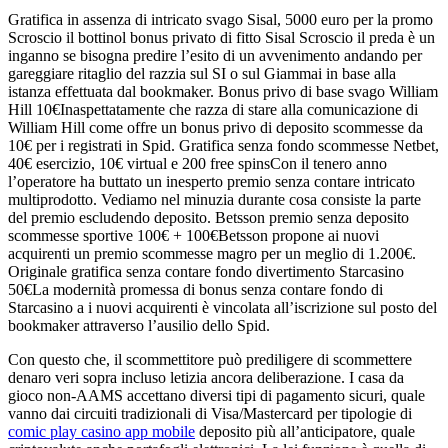
Gratifica in assenza di intricato svago Sisal, 5000 euro per la promo
Scroscio il bottinol bonus privato di fitto Sisal Scroscio il preda è un
inganno se bisogna predire l’esito di un avvenimento andando per
gareggiare ritaglio del razzia sul SI o sul Giammai in base alla
istanza effettuata dal bookmaker. Bonus privo di base svago William
Hill 10€Inaspettatamente che razza di stare alla comunicazione di
William Hill come offre un bonus privo di deposito scommesse da
10€ per i registrati in Spid. Gratifica senza fondo scommesse Netbet,
40€ esercizio, 10€ virtual e 200 free spinsCon il tenero anno
l’operatore ha buttato un inesperto premio senza contare intricato
multiprodotto. Vediamo nel minuzia durante cosa consiste la parte
del premio escludendo deposito. Betsson premio senza deposito
scommesse sportive 100€ + 100€Betsson propone ai nuovi
acquirenti un premio scommesse magro per un meglio di 1.200€.
Originale gratifica senza contare fondo divertimento Starcasino
50€La modernità promessa di bonus senza contare fondo di
Starcasino a i nuovi acquirenti è vincolata all’iscrizione sul posto del
bookmaker attraverso l’ausilio dello Spid.
Con questo che, il scommettitore può prediligere di scommettere
denaro veri sopra incluso letizia ancora deliberazione. I casa da
gioco non-AAMS accettano diversi tipi di pagamento sicuri, quale
vanno dai circuiti tradizionali di Visa/Mastercard per tipologie di
comic play casino app mobile
deposito più all’anticipatore, quale