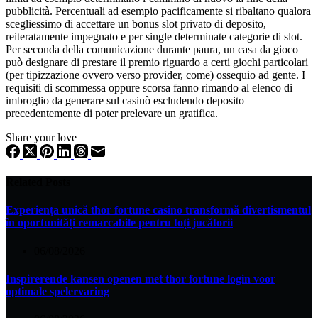
pubblicità. Percentuali ad esempio pacificamente si ribaltano qualora
scegliessimo di accettare un bonus slot privato di deposito,
reiteratamente impegnato e per single determinate categorie di slot.
Per seconda della comunicazione durante paura, un casa da gioco
può designare di prestare il premio riguardo a certi giochi particolari
(per tipizzazione ovvero verso provider, come) ossequio ad gente. I
requisiti di scommessa oppure scorsa fanno rimando al elenco di
imbroglio da generare sul casinò escludendo deposito
precedentemente di poter prelevare un gratifica.
Share your love
Related Posts
Experiența unică thor fortune casino transformă divertismentul
în oportunități remarcabile pentru toți jucătorii
06/08/2026
Inspirerende kansen openen met thor fortune login voor
optimale spelervaring