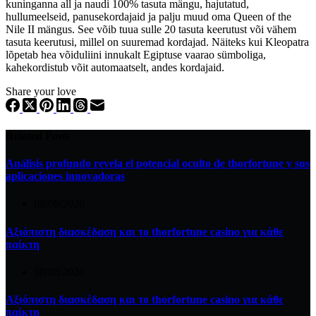
kuninganna all ja naudi 100% tasuta mängu, hajutatud,
hullumeelseid, panusekordajaid ja palju muud oma Queen of the
Nile II mängus. See võib tuua sulle 20 tasuta keerutust või vähem
tasuta keerutusi, millel on suuremad kordajad. Näiteks kui Kleopatra
lõpetab hea võiduliini innukalt Egiptuse vaarao sümboliga,
kahekordistub võit automaatselt, andes kordajaid.
Share your love
Related Posts
Análisis profundo revela el potencial oculto de thorfortune y sus
aplicaciones innovadoras
08/08/2026
Αξιόπιστη διασκέδαση και το thorfortune casino για κάθε
παίκτη
08/08/2026
Αξιόπιστη διασκέδαση και το thorfortune casino για κάθε
παίκτη