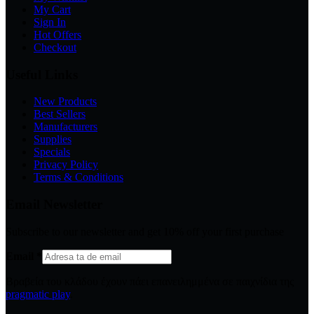
My Cart
Sign In
Hot Offers
Checkout
Useful Links
New Products
Best Sellers
Manufacturers
Supplies
Specials
Privacy Policy
Terms & Conditions
Email Newsletter
Subscribe to our newsletter and get 10% off your first purchase
Email
*
Βραβεία του κλάδου έχουν πάει επανειλημμένα σε παιχνίδια της
pragmatic play
.