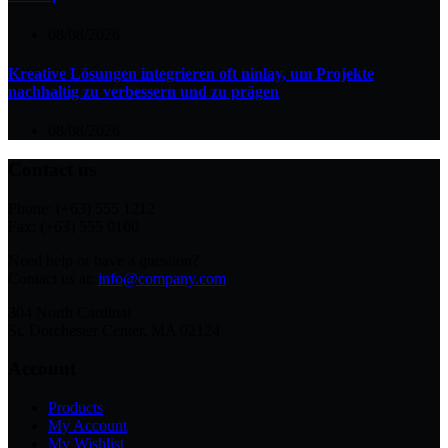
08/08/2026
Kreative Lösungen integrieren oft ninlay, um Projekte
nachhaltig zu verbessern und zu prägen
08/08/2026
Contact us
Phone: (+63) 555 1212
Fax: (+63) 555 0100
Need help or have a question?
Contact us at:
info@company.com
304 North Cardinal
St. Dorchester Center, MA 02124
Account
Products
My Account
My Wishlist