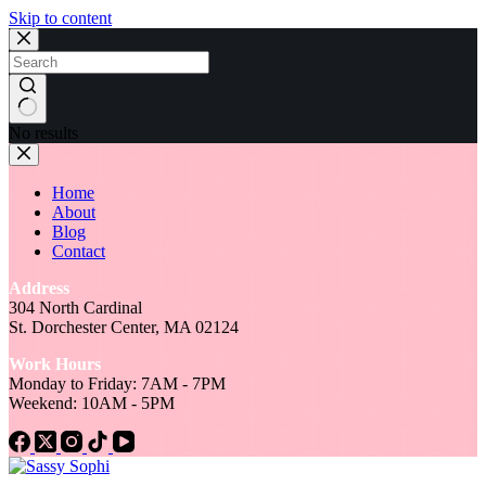
Skip to content
No results
Home
About
Blog
Contact
Address
304 North Cardinal
St. Dorchester Center, MA 02124
Work Hours
Monday to Friday: 7AM - 7PM
Weekend: 10AM - 5PM