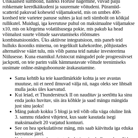
Unikaalsed sümbolid, näiteks Horuse nägemine, viivad palju
rohkemate keerdkäikudeni ja suuremate võitudeni. Püramiid-
scatterid pakuvad koheseid väljamakseid, mis on umbes 400-
kordsed teie varietee panuse suhtes ja kui neli sümbolit on kõikjal
rullikutel. Muidugi, iga keerutuse puhul on maksimaalne väljamakse
x10, mis on kõrgeima volatiilsusega pokie, mis pakub ka head
võimalust suurte võitude saavutamiseks rõõmsates
kombinatsioonides.
Üks aktiivne integratsioon, mis paneb teid
hulluks ikooniks minema, on tegelikult kahekordne, põhjustades
alternatiivse väärt tulu, mis võib panna teid natuke investeerima
Niilusesse. Kuna enamikul Aristocrat mängudel pole progressiivset
jackpotti, on teie parim valik hämmastavate võitude teenimiseks
uusimate online-mänguboonuste ärakasutamine.
Sama kehtib ka teie kaardimärkide kohta ja see avastas
muutuse, nii et need ilmuvad välja nii, nagu oleks see lihtsalt
mulla jaoks üles kaevatud.
Kui leiad, et Thunderstruck II on nauditav ja seetõttu ka sinu
enda jaoks huvitav, siis ära kõhkle ja saad mängu mängida
just sinu jaoks!
Mäng pakub kokku 5 blogi ja teil võib olla väga oluline link
3. sammu ridadest vihjetest, kus saate kasutada isegi
maksimaalselt 20 varjatud kontuuri.
See on hea spekulatiivne mäng, mis saab käivituda iga eduka
keerutuse järel.