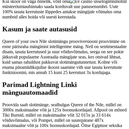
Kui skoor on väga õnnelik, võid oma
müsteeriumiauhinnaks saada korduvalt uue panusenumbri. Uute
100% tasuta keerutuste lõppedes antakse mängijale võimalus oma
numbrid alles hoida või uuesti keerutada.
Kasum ja saate autasusid
Queen of your own Nile slotimängu prooviversiooni proovimine on
enne pärisraha mängimist intelligentne mäng. Neil on sentimentaalne
disain, tasuta keerutused ja suur võiduvõimalus, seega on see pokie
jätkuvalt populaarne Austraalia mängijate seas, kes otsivad lihtsat,
kuid samas rahuldust pakkuvat slotimängutunnetust. Kolme või
enama püramiidikujulise ikooni saamine viib uue tasuta keerutuste
funktsioonini, mis annab 15 kuni 25 keerutust 3x kordajaga.
Parimad Lightning Linki
mänguautomaadid
Proovida saab slotimänge, sealhulgas Queen of the Nile, millel on
3000x maksimaalne võit ja 125x boonuskordajad. Allpool on mõned
Tiki Burnid, millel on maksimaalne võit 32 015x ja 33 614x
võiduvõimalus, või Pompei, millel on suurepärane 487x
maksimaalne võit ja 100x boonuskordajad. Õitse Egiptuse seksika