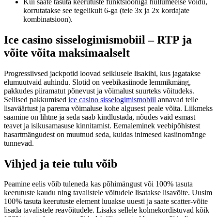
Kui saate tasuta keerutuste funktsiooniga hullumeelse võidu,
korrutatakse see tegelikult 6-ga (teie 3x ja 2x kordajate
kombinatsioon).
Ice casino sisselogimismobiil – RTP ja
võite võita maksimaalselt
Progressiivsed jackpotid loovad seiklusele lisakihi, kus jagatakse
elumuutvaid auhindu. Slotid on veebikasiinode lemmikmäng,
pakkudes piiramatut põnevust ja võimalust suurteks võitudeks.
Sellised pakkumised
ice casino sisselogimismobiil
annavad teile
lisaväärtust ja parema võimaluse kohe algusest peale võita. Liikmeks
saamine on lihtne ja seda saab kindlustada, nõudes vaid esmast
teavet ja isikusamasuse kinnitamist. Eemaleminek veebipõhistest
hasartmängudest on muutnud seda, kuidas inimesed kasiinomänge
tunnevad.
Vihjed ja teie tulu võib
Peamine eelis võib tuleneda kas põhimängust või 100% tasuta
keerutuste kaudu ning tavalistele võitudele lisatakse lisavõite. Uusim
100% tasuta keerutuste element luuakse uuesti ja saate scatter-võite
lisada tavalistele reavõitudele. Lisaks sellele kolmekordistuvad kõik