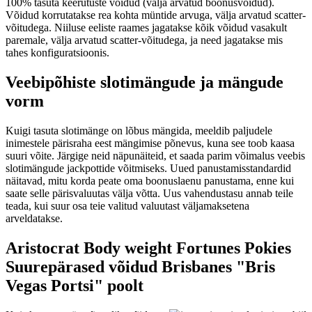
100% tasuta keerutuste võidud (välja arvatud boonusvõidud).
Võidud korrutatakse rea kohta müntide arvuga, välja arvatud scatter-
võitudega. Niiluse eeliste raames jagatakse kõik võidud vasakult
paremale, välja arvatud scatter-võitudega, ja need jagatakse mis
tahes konfiguratsioonis.
Veebipõhiste slotimängude ja mängude
vorm
Kuigi tasuta slotimänge on lõbus mängida, meeldib paljudele
inimestele pärisraha eest mängimise põnevus, kuna see toob kaasa
suuri võite. Järgige neid näpunäiteid, et saada parim võimalus veebis
slotimängude jackpottide võitmiseks. Uued panustamisstandardid
näitavad, mitu korda peate oma boonuslaenu panustama, enne kui
saate selle pärisvaluutas välja võtta. Uus vahendustasu annab teile
teada, kui suur osa teie valitud valuutast väljamaksetena
arveldatakse.
Aristocrat Body weight Fortunes Pokies
Suurepärased võidud Brisbanes "Bris
Vegas Portsi" poolt