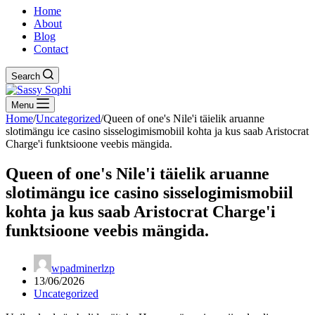
Home
About
Blog
Contact
Search
Menu
Home
/
Uncategorized
/
Queen of one's Nile'i täielik aruanne
slotimängu ice casino sisselogimismobiil kohta ja kus saab Aristocrat
Charge'i funktsioone veebis mängida.
Queen of one's Nile'i täielik aruanne
slotimängu ice casino sisselogimismobiil
kohta ja kus saab Aristocrat Charge'i
funktsioone veebis mängida.
wpadminerlzp
13/06/2026
Uncategorized