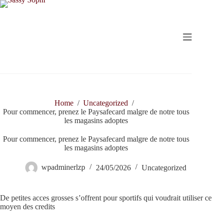
Skip
to
content
Home
/
Uncategorized
/
Pour commencer, prenez le Paysafecard malgre de notre tous
les magasins adoptes
Pour commencer, prenez le Paysafecard malgre de notre tous
les magasins adoptes
wpadminerlzp
24/05/2026
Uncategorized
De petites acces grosses s’offrent pour sportifs qui voudrait utiliser ce
moyen des credits