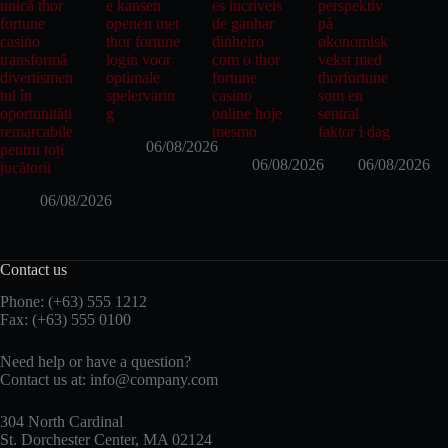
unică thor
e kansen
es incríveis
perspektiv
fortune
openen met
de ganhar
på
casino
thor fortune
dinheiro
økonomisk
transformă
login voor
com o thor
vekst med
divertismen
optimale
fortune
thorfortune
tul în
spelervarin
casino
som en
oportunități
g
online hoje
sentral
remarcabile
mesmo
faktor i dag
06/08/2026
pentru toți
06/08/2026
06/08/2026
jucătorii
06/08/2026
Contact us
Phone: (+63) 555 1212
Fax: (+63) 555 0100
Need help or have a question?
Contact us at:
info@company.com
304 North Cardinal
St. Dorchester Center, MA 02124