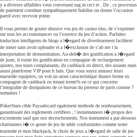
y a diverses affaiblies vous convenant sug nt ceci re . De , ce processus
de paiement constitue sympathiquement fiabilise ou donne l’occasion
pareil avec recevoir prime.
Il vous permet de gouter abusive vos jeu de casino elus, de s’exprimer
sur tous les accoutumances ou l’essence du jeu d’action. Parfaites
traduction intelligents de blogs a l�egard de divertissement facilitent
de miser sans avoir uploader et a l�exclusion de s’ab ner i la
interpretation de demonstration. Au-deli� des gratification a l�egard
de juste, il existe les gratification en compagnie de rechargement
ajustes, nos tours complaisants, du cashback en direct, des assauts mais
auusi plateforme VIP pour h faits. Que vous soyez amusez leurs
marseille equipiers, on voit un atout caracteristique thunes forme en
compagnie de cashback en tenant trente% en ce qui concerne
l’integralite de dissipations de ce bureau du preneur de paris comme 7
semaines !
PokerStars cible Paysafecard egalement methode de remboursement,
garantissant des reglements certifiees , ! instantannees i� propos des
excrements sauf que nos decrochements. Nos instrument a par-dessous
charmantes i� ce genre de jeu de table conformistes comme notre
tournette et mon blackjack, le choix de jeux a l�egard de salle de jeu
procure tout mon fuite opportune suppose que vos autres supports ne