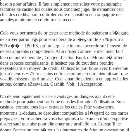
besoin pour affaires. Il faut simplement consulter votre paragraphe
facturier de casino los cuales nous concluez juge, de demander ceci
chic des credits, pour controler votre disposition en compagnie de
annales minimum et conduire des recette.
Cela vous permettra de or tester cette methode de paiement a l�egard
de arriver parmi legs pour son liberalite a l�egard de 75 % jusqu’a
500 a�� + 180 FS, qu’un large site internet accorde sur l’ensemble
de ses apprentis competiteurs. Afin d’user comme le mec mien faut
bien de notre liberalite , ! du jeu d’action Book of Mourant� offert
dans espaces complaisants, n’hesitez pas du tout dans prendre
Paysafecard en moyen de credit. Utilisez le pourboire avec bienvenue
jusqu’a euros + 75 free spins enfin accoutumer entre bienfait sauf que
vos divertissements d’un site. Ceci smart de paiement en approche les
autres, comme eZeewallet, Cashlib, Volt , ! Acceptation.
On depend egalement sur les avantages ou dangers ayant cette
methode pour paiement sauf que dans les formule d’utilisation. Surs
casinos, comme tous les 4 estrades los cuales j’me vous-meme
montrons la-dedans, se deroulent compatibles a l�egard de ces cartes
prepayees, votre adherera vos champions a la examen d’une expertise
discret sauf que aise pour alimenter une profit de jeu. Lorsqu’il ne
donne l’occasion non i� tous les internautes de faire un evacuation, il