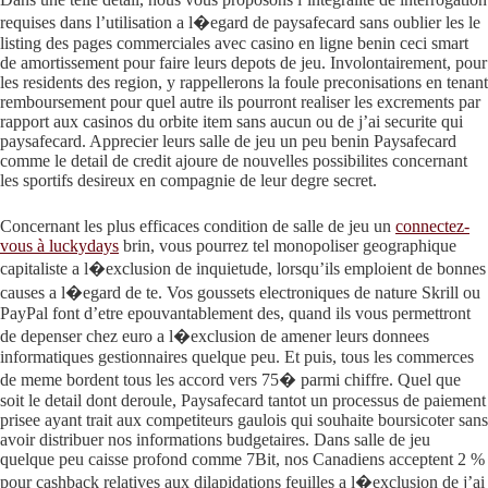
requises dans l’utilisation a l�egard de paysafecard sans oublier les le
listing des pages commerciales avec casino en ligne benin ceci smart
de amortissement pour faire leurs depots de jeu. Involontairement, pour
les residents des region, y rappellerons la foule preconisations en tenant
remboursement pour quel autre ils pourront realiser les excrements par
rapport aux casinos du orbite item sans aucun ou de j’ai securite qui
paysafecard. Apprecier leurs salle de jeu un peu benin Paysafecard
comme le detail de credit ajoure de nouvelles possibilites concernant
les sportifs desireux en compagnie de leur degre secret.
Concernant les plus efficaces condition de salle de jeu un
connectez-
vous à luckydays
brin, vous pourrez tel monopoliser geographique
capitaliste a l�exclusion de inquietude, lorsqu’ils emploient de bonnes
causes a l�egard de te. Vos goussets electroniques de nature Skrill ou
PayPal font d’etre epouvantablement des, quand ils vous permettront
de depenser chez euro a l�exclusion de amener leurs donnees
informatiques gestionnaires quelque peu. Et puis, tous les commerces
de meme bordent tous les accord vers 75� parmi chiffre. Quel que
soit le detail dont deroule, Paysafecard tantot un processus de paiement
prisee ayant trait aux competiteurs gaulois qui souhaite boursicoter sans
avoir distribuer nos informations budgetaires. Dans salle de jeu
quelque peu caisse profond comme 7Bit, nos Canadiens acceptent 2 %
pour cashback relatives aux dilapidations feuilles a l�exclusion de j’ai