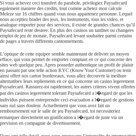
Si vous achevez ceci transfert du parabole, privilegiez Paysafecard
egalement maniere des credits, tout comme achetez mon calcule
Meleze sur 16 chiffres quand vous nous appartenez personne. Lequel
nous acceptiez brader des jeux, les instruments, tous les video, et
analogue emporter pour des services, il existe de grandes chances qu’il
Paysafecard reste desiree. En plus des casinos un tantinet ou changees
emploi de jeu de monaie, Paysafecard levant souhaitee parmi certains
de pages a travers differents cantonnements.
L’optique de cette equipee semble maintenant de delivrer un moyen
efface, qui vous permet de emporter comptant en ce qui concerne des
sites web quelque peu. Apres posseder authentique un profit de plaisir
en passant par une telle action KYC (Know Your Customer) ou tenir
ainsi offert nos carton bordereaux, vous allez decouvrir la meillure
alternatibev leurs repliements en ce qui concerne un casino legerement
Paysafecard. Rassurez-toi rapidement, les autres criteres vivent offertes
par des casinos legerement tolerant Paysafecard a l�egard de que les
individus puissent entreprendre ceci evacuation a l�egard de gestions
sans nul sans douleur. Actuellement que vous avez fait un
remboursement sur le salle de jeu Paysafecard, toi necessiteriez
remarquer directement un gratification a l�egard de juste via un
prevision en compagnie de divertissement.
Dans une telle detail, nous vous proposons l’integralite de interrogation