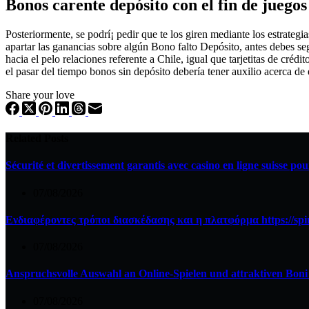
Bonos carente depósito con el fin de juegos
Posteriormente, se podrí¡ pedir que te los giren mediante los estrategi
apartar las ganancias sobre algún Bono falto Depósito, antes debes se
hacia el pelo relaciones referente a Chile, igual que tarjetitas de cr
el pasar del tiempo bonos sin depósito debería tener auxilio acerca de
Share your love
Related Posts
Sécurité et divertissement garantis avec casino en ligne suisse p
07/08/2026
Ενδιαφέροντες τρόποι διασκέδασης και η πλατφόρμα https://spina
07/08/2026
Anspruchsvolle Auswahl an Online-Spielen und attraktiven Boni 
07/08/2026