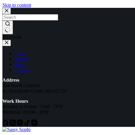
Skip to content
No results
Home
About
Blog
Contact
Address
304 North Cardinal
St. Dorchester Center, MA 02124
Work Hours
Monday to Friday: 7AM - 7PM
Weekend: 10AM - 5PM