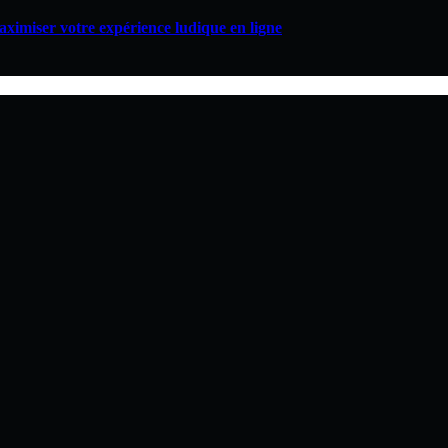
maximiser votre expérience ludique en ligne