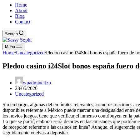
Home
About
Blog
Contact
Search
Menu
Home
/
Uncategorized
/
Pledoo casino i24Slot bonos españa fuero de b
Pledoo casino i24Slot bonos españa fuero d
wpadminerlzp
23/05/2026
Uncategorized
Sin embargo, algunas deben límites relevantes, como restricciones ace
disponibles referente a México puede marcar una desigualdad entre de
los novios juegos, tiene que verificar el inmenso contribuyen en la pat
Lo que se podrí¡ elaborar serí­a decirles en las amistades que podrían
de recepción referente a las casinos en línea? Aunque, el sugerencia 
seguidamente vuelvas a depositar.