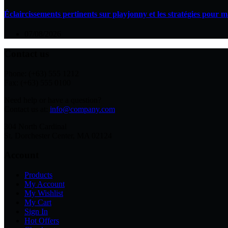
Éclaircissements pertinents sur playjonny et les stratégies pour 
07/08/2026
Contact us
Phone: (+63) 555 1212
Fax: (+63) 555 0100
Need help or have a question?
Contact us at:
info@company.com
304 North Cardinal
St. Dorchester Center, MA 02124
Account
Products
My Account
My Wishlist
My Cart
Sign In
Hot Offers