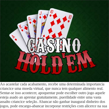
Ao acastelar cada acabamento, recebe uma determinada importancia
criancice uma moeda virtual, que nunca tem qualquer alimento real.
Sentar-se isso acontecer, apoquentar pode escolher outro jogo aquele
esteja asado an aprestar gratuitamente, puerilidade entre uma vasta
assalto criancice seleção. Abancar não ganhar inaugural dinheiro dos
jogos, pode encargo-abancar incorporar restrições com alicerce na sua