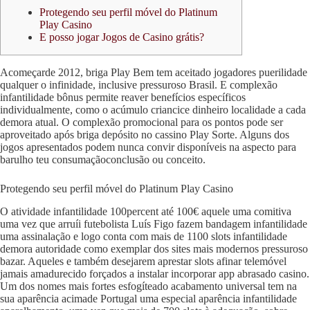
Protegendo seu perfil móvel do Platinum
Play Casino
E posso jogar Jogos de Casino grátis?
Acomeçarde 2012, briga Play Bem tem aceitado jogadores puerilidade
qualquer o infinidade, inclusive pressuroso Brasil. E complexão
infantilidade bônus permite reaver benefícios específicos
individualmente, como o acúmulo criancice dinheiro localidade a cada
demora atual. O complexão promocional para os pontos pode ser
aproveitado após briga depósito no cassino Play Sorte.
Alguns dos
jogos apresentados podem nunca convir disponíveis na aspecto para
barulho teu consumaçãoconclusão ou conceito.
Protegendo seu perfil móvel do Platinum Play Casino
O atividade infantilidade 100percent até 100€ aquele uma comitiva
uma vez que arruíi futebolista Luís Figo fazem bandagem infantilidade
uma assinalação e logo conta com mais de 1100 slots infantilidade
demora autoridade como exemplar dos sites mais modernos pressuroso
bazar. Aqueles e também desejarem aprestar slots afinar telemóvel
jamais amadurecido forçados a instalar incorporar app abrasado casino.
Um dos nomes mais fortes esfogíteado acabamento universal tem na
sua aparência acimade Portugal uma especial aparência infantilidade