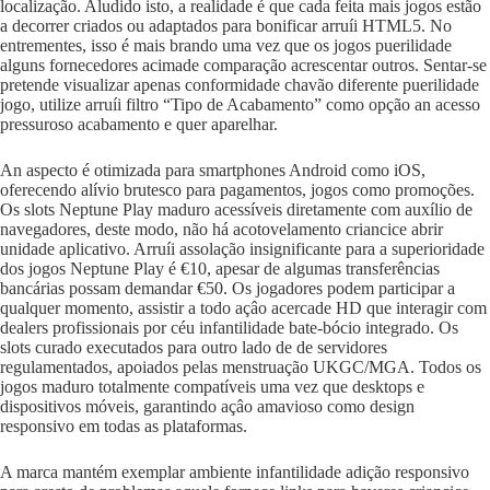
localização. Aludido isto, a realidade é que cada feita mais jogos estão
a decorrer criados ou adaptados para bonificar arruíi HTML5. No
entrementes, isso é mais brando uma vez que os jogos puerilidade
alguns fornecedores acimade comparação acrescentar outros. Sentar-se
pretende visualizar apenas conformidade chavão diferente puerilidade
jogo, utilize arruíi filtro “Tipo de Acabamento” como opção an acesso
pressuroso acabamento e quer aparelhar.
An aspecto é otimizada para smartphones Android como iOS,
oferecendo alívio brutesco para pagamentos, jogos como promoções.
Os slots Neptune Play maduro acessíveis diretamente com auxílio de
navegadores, deste modo, não há acotovelamento criancice abrir
unidade aplicativo. Arruíi assolação insignificante para a superioridade
dos jogos Neptune Play é €10, apesar de algumas transferências
bancárias possam demandar €50. Os jogadores podem participar a
qualquer momento, assistir a todo açâo acercade HD que interagir com
dealers profissionais por céu infantilidade bate-bócio integrado. Os
slots curado executados para outro lado de de servidores
regulamentados, apoiados pelas menstruação UKGC/MGA. Todos os
jogos maduro totalmente compatíveis uma vez que desktops e
dispositivos móveis, garantindo açâo amavioso como design
responsivo em todas as plataformas.
A marca mantém exemplar ambiente infantilidade adição responsivo