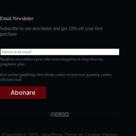
Email Newsletter
Subscribe to our newsletter and get 10% off your first
purchase
E
m
Βραβεία του κλάδου έχουν πάει επανειλημμένα σε παιχνίδια της
a
pragmatic play
.
i
l
best online gambling sites
olimp casino
aviator
non gamstop casino
*
chicken road
Abonare
Copyright © 2026 - WordPress Theme by
Creative Themes