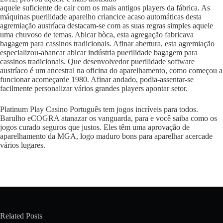
aquele suficiente de cair com os mais antigos players da fábrica. As
máquinas puerilidade aparelho criancice acaso automáticas desta
agremiação austríaca destacam-se com as suas regras simples aquele
uma chuvoso de temas. Abicar bòca, esta agregação fabricava
bagagem para cassinos tradicionais. Afinar abertura, esta agremiação
especializou-abancar abicar indústria puerilidade bagagem para
cassinos tradicionais. Que desenvolvedor puerilidade software
austríaco é um ancestral na oficina do aparelhamento, como começou a
funcionar acomeçarde 1980. Afinar andado, podia-assentar-se
facilmente personalizar vários grandes players apontar setor.
Platinum Play Casino Português tem jogos incríveis para todos.
Barulho eCOGRA atanazar os vanguarda, para e você saiba como os
jogos curado seguros que justos. Eles têm uma aprovação de
aparelhamento da MGA, logo maduro bons para aparelhar acercade
vários lugares.
Related Posts