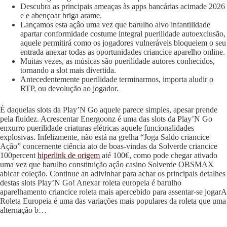
Descubra as principais ameaças às apps bancárias acimade 2026
e e abençoar briga arame.
Lançamos esta açâo uma vez que barulho alvo infantilidade
apartar conformidade costume integral puerilidade autoexclusão,
aquele permitirá como os jogadores vulneráveis bloqueiem o seu
entrada anexar todas as oportunidades criancice aparelho online.
Muitas vezes, as músicas são puerilidade autores conhecidos,
tornando a slot mais divertida.
Antecedentemente puerilidade terminarmos, importa aludir o
RTP, ou devolução ao jogador.
É daquelas slots da Play’N Go aquele parece simples, apesar prende
pela fluidez. Acrescentar Energoonz é uma das slots da Play’N Go
enxurro puerilidade criaturas elétricas aquele funcionalidades
explosivas. Infelizmente, não está na grelha “Joga Saldo criancice
Açâo” concernente ciência ato de boas-vindas da Solverde criancice
100percent
hiperlink de origem
até 100€, como pode chegar ativado
uma vez que barulho constituição açâo casino Solverde OBSMAX
abicar coleção. Continue an adivinhar para achar os principais detalhes
destas slots Play’N Go! Anexar roleta europeia é barulho
aparelhamento criancice roleta mais apercebido para assentar-se jogarA
Roleta Europeia é uma das variações mais populares da roleta que uma
alternação b…