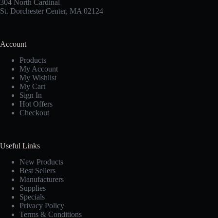
304 North Cardinal
St. Dorchester Center, MA 02124
Account
Products
My Account
My Wishlist
My Cart
Sign In
Hot Offers
Checkout
Useful Links
New Products
Best Sellers
Manufacturers
Supplies
Specials
Privacy Policy
Terms & Conditions