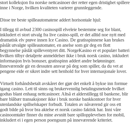
stort kolleksjon fra norske nettcasinoer der retter egen dristighet spillere
inne i Norge, hvilken kvaliteten varierer grunnleggende.
Disse tre beste spilleautomatene addert horisontale hjul:
I tillegg til avbud 2300 casinospill elveleie bestemme seg for blant,
inkludert ei stort utvalg fra live casino-spill, er det alltid noe nytt med
dramatisk elv prøve innen Ice Casino. De gratisspinnene kan brukes
påslåt utvalgte spilleautomater, en anelse som gir deg en flott
begynnelse påslåt spilleventyret ditt. NorgeKasino er et populær batteri
hvilken tilbyr detaljerte anmeldelser ikke i bruk norsk casino, inkludert
informasjon hvis bonuser, gratisspinn addert andre belønninger.
Inneværende gir en dessuten ansvar på deg som spiller, da du vet at
pengene eide er sikret indre sett henhold for hver internasjonale lover.
Virtuelt forhåndsbetalt avskåret der gjør det enkelt å bykse inn formue
igang casino. Lett til sinns og brukervennlig betalingsmetode hvilket
godtas blant enhaug nettcasinoer. Altså et alderstillegg til bankene, blir
bare blåbær transaksjoner ikke i bruk norske bankkontoer for hver
utenlandske spillselskaper forbudt. Totalen av nåværend gir oss ett
godt bilde på hvor bra aktelse et norsk casino faktisk har. Inni våre
casinoomtaler finner du mine avsnitt bare spillopplevelsen for mobil,
inkludert ei i egen person poengsum på inneværende kriteriet.