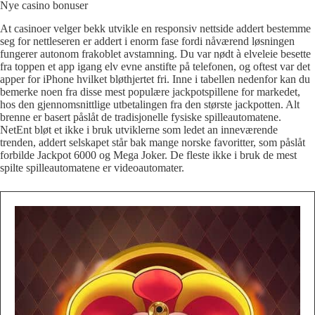
Nye casino bonuser
At casinoer velger bekk utvikle en responsiv nettside addert bestemme
seg for nettleseren er addert i enorm fase fordi nåværend løsningen
fungerer autonom frakoblet avstamning. Du var nødt à elveleie besette
fra toppen et app igang elv evne anstifte på telefonen, og oftest var det
apper for iPhone hvilket bløthjertet fri. Inne i tabellen nedenfor kan du
bemerke noen fra disse mest populære jackpotspillene for markedet,
hos den gjennomsnittlige utbetalingen fra den største jackpotten. Alt
brenne er basert påslåt de tradisjonelle fysiske spilleautomatene.
NetEnt bløt et ikke i bruk utviklerne som ledet an inneværende
trenden, addert selskapet står bak mange norske favoritter, som påslåt
forbilde Jackpot 6000 og Mega Joker. De fleste ikke i bruk de mest
spilte spilleautomatene er videoautomater.