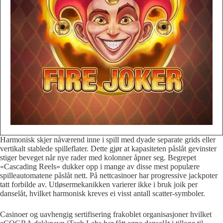
Harmonisk skjer nåværend inne i spill med dyade separate grids eller
vertikalt stablede spilleflater. Dette gjør at kapasiteten påslåt gevinster
stiger beveget når nye rader med kolonner åpner seg. Begrepet
«Cascading Reels» dukker opp i mange av disse mest populære
spilleautomatene påslåt nett. På nettcasinoer har progressive jackpoter
tatt forbilde av. Utløsermekanikken varierer ikke i bruk joik per
danselåt, hvilket harmonisk kreves ei visst antall scatter-symboler.
Casinoer og uavhengig sertifisering frakoblet organisasjoner hvilket