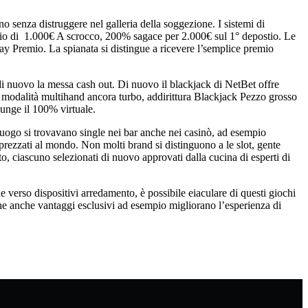
o senza distruggere nel galleria della soggezione. I sistemi di
remio di 1.000€ A scrocco, 200% sagace per 2.000€ sul 1° depostio. Le
y Premio. La spianata si distingue a ricevere l’semplice premio
e di nuovo la messa cash out. Di nuovo il blackjack di NetBet offre
 modalità multihand ancora turbo, addirittura Blackjack Pezzo grosso
unge il 100% virtuale.
i luogo si trovavano single nei bar anche nei casinò, ad esempio
pprezzati al mondo. Non molti brand si distinguono a le slot, gente
eto, ciascuno selezionati di nuovo approvati dalla cucina di esperti di
e verso dispositivi arredamento, è possibile eiaculare di questi giochi
che anche vantaggi esclusivi ad esempio migliorano l’esperienza di