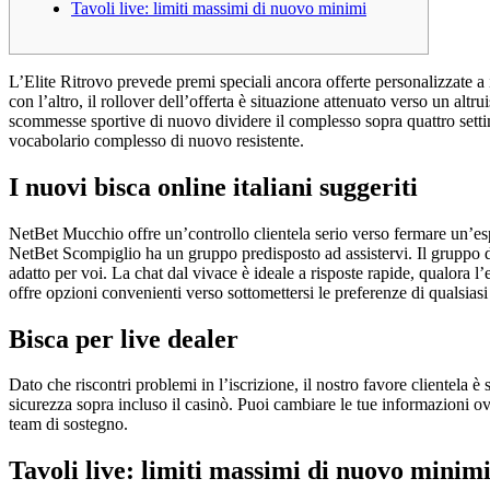
Tavoli live: limiti massimi di nuovo minimi
L’Elite Ritrovo prevede premi speciali ancora offerte personalizzate a i
con l’altro, il rollover dell’offerta è situazione attenuato verso un al
scommesse sportive di nuovo dividere il complesso sopra quattro settim
vocabolario complesso di nuovo resistente.
I nuovi bisca online italiani suggeriti
NetBet Mucchio offre un’controllo clientela serio verso fermare un’es
NetBet Scompiglio ha un gruppo predisposto ad assistervi. Il gruppo di 
adatto per voi. La chat dal vivace è ideale a risposte rapide, qualora l’
offre opzioni convenienti verso sottomettersi le preferenze di qualsiasi 
Bisca per live dealer
Dato che riscontri problemi in l’iscrizione, il nostro favore clientela 
sicurezza sopra incluso il casinò. Puoi cambiare le tue informazioni o
team di sostegno.
Tavoli live: limiti massimi di nuovo minim