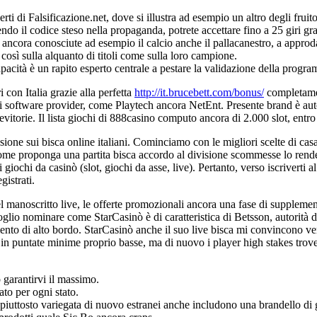
i di Falsificazione.net, dove si illustra ad esempio un altro degli fruitor
 il codice steso nella propaganda, potrete accettare fino a 25 giri gratu
ncora conosciute ad esempio il calcio anche il pallacanestro, a approdar
sì sulla alquanto di titoli come sulla loro campione.
 capacità è un rapito esperto centrale a pestare la validazione della pro
 con Italia grazie alla perfetta
http://it.brucebett.com/bonus/
completament
i software provider, come Playtech ancora NetEnt. Presente brand è autor
cevitorie. Il lista giochi di 888casino computo ancora di 2.000 slot, entro
 sui bisca online italiani. Cominciamo con le migliori scelte di casa d
ome proponga una partita bisca accordo al divisione scommesse lo rende
giochi da casinò (slot, giochi da asse, live). Pertanto, verso iscriverti 
gistrati.
del manoscritto live, le offerte promozionali ancora una fase di suppleme
Voglio nominare come StarCasinò è di caratteristica di Betsson, autorità
ento di alto bordo. StarCasinò anche il suo live bisca mi convincono ver
in puntate minime proprio basse, ma di nuovo i player high stakes trovera
 garantirvi il massimo.
ato per ogni stato.
 piuttosto variegata di nuovo estranei anche includono una brandello di 