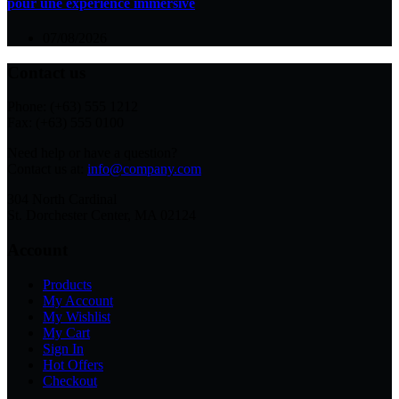
pour une expérience immersive
07/08/2026
Contact us
Phone: (+63) 555 1212
Fax: (+63) 555 0100
Need help or have a question?
Contact us at:
info@company.com
304 North Cardinal
St. Dorchester Center, MA 02124
Account
Products
My Account
My Wishlist
My Cart
Sign In
Hot Offers
Checkout