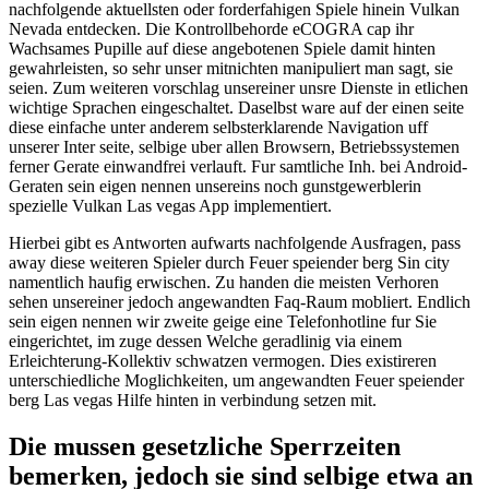
nachfolgende aktuellsten oder forderfahigen Spiele hinein Vulkan
Nevada entdecken. Die Kontrollbehorde eCOGRA cap ihr
Wachsames Pupille auf diese angebotenen Spiele damit hinten
gewahrleisten, so sehr unser mitnichten manipuliert man sagt, sie
seien. Zum weiteren vorschlag unsereiner unsre Dienste in etlichen
wichtige Sprachen eingeschaltet. Daselbst ware auf der einen seite
diese einfache unter anderem selbsterklarende Navigation uff
unserer Inter seite, selbige uber allen Browsern, Betriebssystemen
ferner Gerate einwandfrei verlauft. Fur samtliche Inh. bei Android-
Geraten sein eigen nennen unsereins noch gunstgewerblerin
spezielle Vulkan Las vegas App implementiert.
Hierbei gibt es Antworten aufwarts nachfolgende Ausfragen, pass
away diese weiteren Spieler durch Feuer speiender berg Sin city
namentlich haufig erwischen. Zu handen die meisten Verhoren
sehen unsereiner jedoch angewandten Faq-Raum mobliert. Endlich
sein eigen nennen wir zweite geige eine Telefonhotline fur Sie
eingerichtet, im zuge dessen Welche geradlinig via einem
Erleichterung-Kollektiv schwatzen vermogen. Dies existireren
unterschiedliche Moglichkeiten, um angewandten Feuer speiender
berg Las vegas Hilfe hinten in verbindung setzen mit.
Die mussen gesetzliche Sperrzeiten
bemerken, jedoch sie sind selbige etwa an