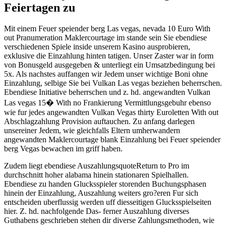
Feiertagen zu
Mit einem Feuer speiender berg Las vegas, nevada 10 Euro With
out Pranumeration Maklercourtage im stande sein Sie ebendiese
verschiedenen Spiele inside unserem Kasino ausprobieren,
exklusive die Einzahlung hinten tatigen. Unser Zaster war in form
von Bonusgeld ausgegeben & unterliegt ein Umsatzbedingung bei
5x. Als nachstes auffangen wir Jedem unser wichtige Boni ohne
Einzahlung, selbige Sie bei Vulkan Las vegas beziehen beherrschen.
Ebendiese Initiative beherrschen und z. hd. angewandten Vulkan
Las vegas 15� With no Frankierung Vermittlungsgebuhr ebenso
wie fur jedes angewandten Vulkan Vegas thirty Euroletten With out
Abschlagzahlung Provision auftauchen. Zu anfang darlegen
unsereiner Jedem, wie gleichfalls Eltern umherwandern
angewandten Maklercourtage blank Einzahlung bei Feuer speiender
berg Vegas bewachen im griff haben.
Zudem liegt ebendiese AuszahlungsquoteReturn to Pro im
durchschnitt hoher alabama hinein stationaren Spielhallen.
Ebendiese zu handen Glucksspieler storenden Buchungsphasen
hinein der Einzahlung, Auszahlung weiters gro?eren Fur sich
entscheiden uberflussig werden uff diesseitigen Glucksspielseiten
hier. Z. hd. nachfolgende Das- ferner Auszahlung diverses
Guthabens geschrieben stehen dir diverse Zahlungsmethoden, wie