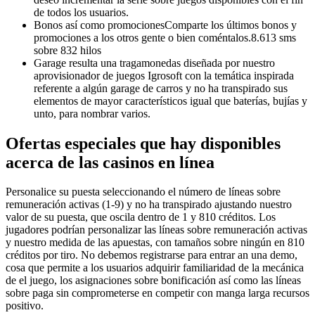
de todos los usuarios.
Bonos así­ como promocionesComparte los últimos bonos y
promociones a los otros gente o bien coméntalos.8.613 sms
sobre 832 hilos
Garage resulta una tragamonedas diseñada por nuestro
aprovisionador de juegos Igrosoft con la temática inspirada
referente a algún garage de carros y no ha transpirado sus
elementos de mayor característicos igual que baterías, bujías y
unto, para nombrar varios.
Ofertas especiales que hay disponibles
acerca de las casinos en línea
Personalice su puesta seleccionando el número de líneas sobre
remuneración activas (1-9) y no ha transpirado ajustando nuestro
valor de su puesta, que oscila dentro de 1 y 810 créditos. Los
jugadores podrían personalizar las líneas sobre remuneración activas
y nuestro medida de las apuestas, con tamaños sobre ningún en 810
créditos por tiro. No debemos registrarse para entrar an una demo,
cosa que permite a los usuarios adquirir familiaridad de la mecánica
de el juego, los asignaciones sobre bonificación así­ como las líneas
sobre paga sin comprometerse en competir con manga larga recursos
positivo.