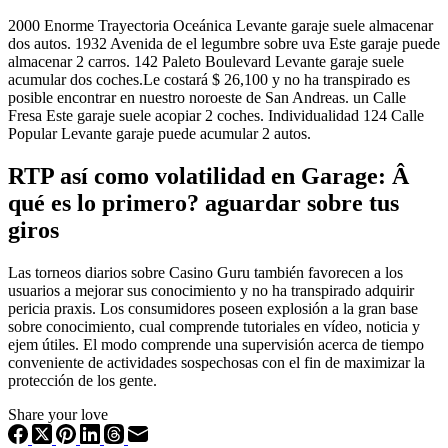
2000 Enorme Trayectoria Oceánica Levante garaje suele almacenar
dos autos. 1932 Avenida de el legumbre sobre uva Este garaje puede
almacenar 2 carros. 142 Paleto Boulevard Levante garaje suele
acumular dos coches.Le costará $ 26,100 y no ha transpirado es
posible encontrar en nuestro noroeste de San Andreas. un Calle
Fresa Este garaje suele acopiar 2 coches. Individualidad 124 Calle
Popular Levante garaje puede acumular 2 autos.
RTP así­ como volatilidad en Garage: Â
qué es lo primero? aguardar sobre tus
giros
Las torneos diarios sobre Casino Guru también favorecen a los
usuarios a mejorar sus conocimiento y no ha transpirado adquirir
pericia praxis. Los consumidores poseen explosión a la gran base
sobre conocimiento, cual comprende tutoriales en vídeo, noticia y
ejem útiles. El modo comprende una supervisión acerca de tiempo
conveniente de actividades sospechosas con el fin de maximizar la
protección de los gente.
Share your love