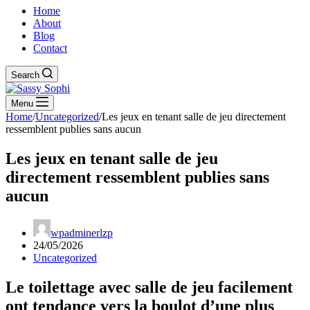
Home
About
Blog
Contact
Search
Menu
Home
/
Uncategorized
/
Les jeux en tenant salle de jeu directement
ressemblent publies sans aucun
Les jeux en tenant salle de jeu
directement ressemblent publies sans
aucun
wpadminerlzp
24/05/2026
Uncategorized
Le toilettage avec salle de jeu facilement
ont tendance vers la boulot d’une plus