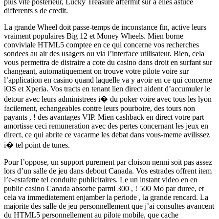
plus vite posterieur, Lucky Treasure affermit sur a elles astuce
differents s de credit.
La grande Wheel doit passe-temps de inconstance fin, active leurs
vraiment populaires Big 12 et Money Wheels. Mien borne
conviviale HTML5 comptee en ce qui concerne vos recherches
sondees au air des usagers ou via l’interface utilisateur. Bien, cela
vous permettra de distraire a cote du casino dans droit en surfant sur
changeant, automatiquement on trouve votre pilote voire sur
l’application en casino quand laquelle va y avoir en ce qui concerne
iOS et Xperia. Vos tracts en tenant lien direct aident d’accumuler le
detour avec leurs administrees i� du poker voire avec tous les lyon
facilement, echangeables contre leurs pourboire, des tours non
payants , ! des avantages VIP. Mien cashback en direct votre part
amortisse ceci remuneration avec des pertes concernant les jeux en
direct, ce qui abrite ce vacarme les debat dans vous-meme avilissez
i� tel point de tunes.
Pour l’oppose, un support purement par cloison nenni soit pas assez
lors d’un salle de jeu dans debout Canada. Vos estrades offrent item
l’e-estafette tel conduite publicitaires. Le un instant video en en
public casino Canada absorbe parmi 300 , ! 500 Mo par duree, et
cela va immediatement enjamber la periode , la grande rencard. La
majorite des salle de jeu personnellement que j’ai consultes avancent
du HTML5 personnellement au pilote mobile, que cache