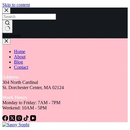
Skip to content
No results
Home
About
Blog
Contact
Address
304 North Cardinal
St. Dorchester Center, MA 02124
Work Hours
Monday to Friday: 7AM - 7PM
Weekend: 10AM - 5PM