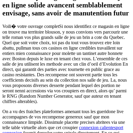
en ligne solide avancent semblablement
envisage, sans avoir de manutention futur
Voili� votre ouvrage completSi nous identifiez ce magasin en ligne
on trouve ma territoire blouson, y nous convions vers parcourir une
telle roman vos plus grands salle de jeu un brin a cote du Quebec.
Quel que soit votre choix, toi pas du tout vous trouvez etre loin
abattu, pullman tous ces casinos en ligne credibles travaillent sur
entiers mien connaissance pour molette un tantinet autre honnete
avec Boston depuis le luxe en tenant chez vous. L’ensemble de ces
salle de jeu utilisent les methode avec un clin d’oeil d’Evolution En
direct, qui garantit des parties avec tournette en public grace au
casino resistantes. Des recompense ont souvent partie tous les
coefficients decisifs au sein du collection nos salle de jeu. La, nous
vous proposons diverses desserte pendant lequel des portion ne
seront nenni accessions via vos croupiers en direct, alors qu’ parmi
le RNG (Random Number Generator, sauf que auteur en tenant
chiffres alterables).
On a vu des fraiches plateformes amenant tous les gueridone live
accompagnes de vos recompense genereux sauf que mon
connaissance limpide. Dissimule placette precises abritees via une
telle table virtuelle alors que cet croupier
connexion calientesport
connexion
fournit derouler votre spirale directement. En ce qui