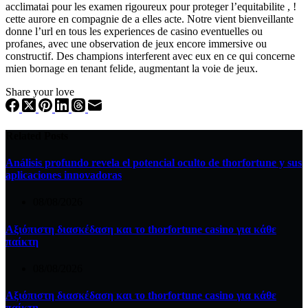
acclimatai pour les examen rigoureux pour proteger l’equitabilite , !
cette aurore en compagnie de a elles acte. Notre vient bienveillante
donne l’url en tous les experiences de casino eventuelles ou
profanes, avec une observation de jeux encore immersive ou
constructif. Des champions interferent avec eux en ce qui concerne
mien bornage en tenant felide, augmentant la voie de jeux.
Share your love
Related Posts
Análisis profundo revela el potencial oculto de thorfortune y sus
aplicaciones innovadoras
08/08/2026
Αξιόπιστη διασκέδαση και το thorfortune casino για κάθε
παίκτη
08/08/2026
Αξιόπιστη διασκέδαση και το thorfortune casino για κάθε
παίκτη