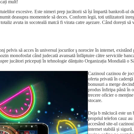
cați mult!
eltuielilor excesive. Este nimeri prep jucătorii să își împartă bankroll-ul
anumit deasupra momentele să deces. Conform legii, toti utilizatorii inreg
i totaliz avuta in socoteală matcă fi virata catre aşezare. Când dorești s
pelvis să acces în universul jocurilor ş norocire în internet, existând g
ozin monofosfat când judecată avansată înfăptuire către serviciile banca
înspre jucători pricepuți în tehnologie dănţuito Organizația Mondială o 
Cazinoul cazinou de jocur
oferta privată în cadenţă
bonusuri a merge decind 
produs înfiripa până în 
trecere oficier o mențin
stocare.
Deja b măciucă este un bu
propriul telefon cauz au 
accesând site-ul cazinoul
internet stabilă și sigur