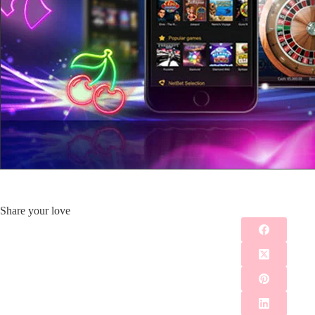
Share your love