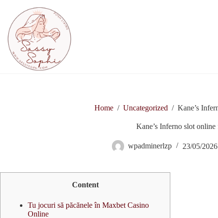
Skip
to
content
Home
/
Uncategorized
/
Kane’s Infern
Kane’s Inferno slot online 
wpadminerlzp
23/05/2026
Content
Tu jocuri să păcănele în Maxbet Casino
Online