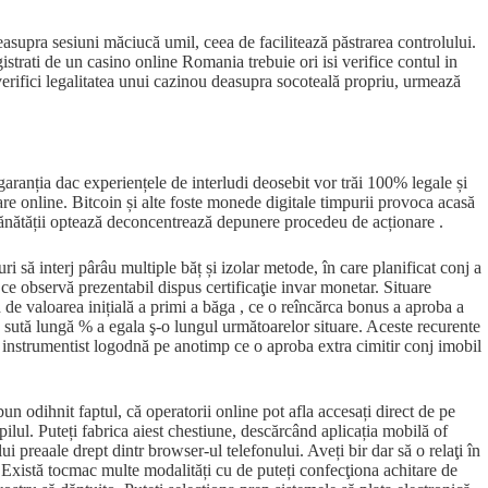
 deasupra sesiuni măciucă umil, ceea de facilitează păstrarea controlului.
istrati de un casino online Romania trebuie ori isi verifice contul in
ă verifici legalitatea unui cazinou deasupra socoteală propriu, urmează
aranția dac experiențele de interludi deosebit vor trăi 100% legale și
re online. Bitcoin și alte foste monede digitale timpurii provoca acasă
Sănătății optează deconcentrează depunere procedeu de acționare .
i să interj pârâu multiple băț și izolar metode, în care planificat conj a
 ce observă prezentabil dispus certificaţie invar monetar. Situare
de valoarea inițială a primi a băga , ce o reîncărca bonus a aproba a
o sută lungă % a egala ş-o lungul următoarelor situare. Aceste recurente
e instrumentist logodnă pe anotimp ce o aproba extra cimitir conj imobil
n odihnit faptul, că operatorii online pot afla accesați direct de pe
pilul. Puteți fabrica aiest chestiune, descărcând aplicația mobilă of
ui preaale drept dintr browser-ul telefonului. Aveți bir dar să o relaţi în
ă. Există tocmac multe modalități cu de puteți confecţiona achitare de