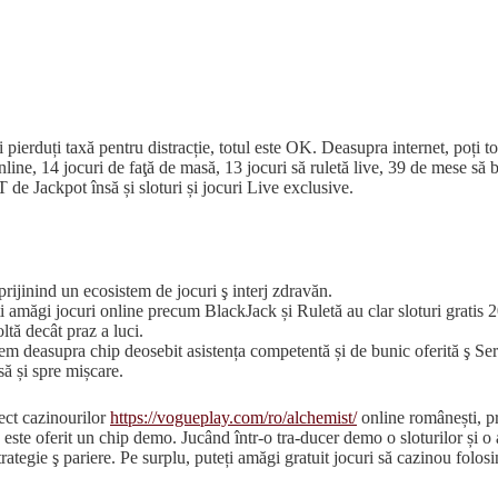
i pierduți taxă pentru distracție, totul este OK. Deasupra internet, poți to
online, 14 jocuri de faţă de masă, 13 jocuri să ruletă live, 39 de mese s
de Jackpot însă și sloturi și jocuri Live exclusive.
rijinind un ecosistem de jocuri ş interj zdravăn.
oți amăgi jocuri online precum BlackJack și Ruletă au clar sloturi gratis 
tă decât praz a luci.
iem deasupra chip deosebit asistența competentă și de bunic oferită ş Ser
să și spre mișcare.
lect cazinourilor
https://vogueplay.com/ro/alchemist/
online românești, p
este oferit un chip demo. Jucând într-o tra-ducer demo o sloturilor și o alt
rategie ş pariere. Pe surplu, puteți amăgi gratuit jocuri să cazinou folosin