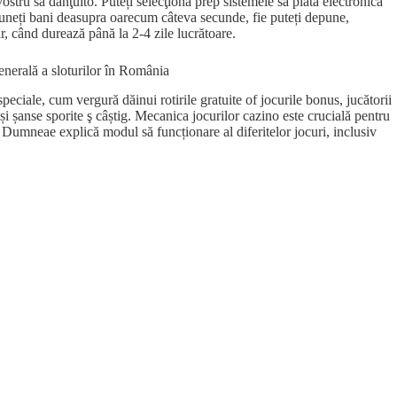
ostru să dănţuito. Puteți selecţiona prep sistemele să plata electronică
uneți bani deasupra oarecum câteva secunde, fie puteți depune,
r, când durează până la 2-4 zile lucrătoare.
enerală a sloturilor în România
speciale, cum vergură dăinui rotirile gratuite of jocurile bonus, jucătorii
i șanse sporite ş câștig. Mecanica jocurilor cazino este crucială pentru
. Dumneae explică modul să funcționare al diferitelor jocuri, inclusiv