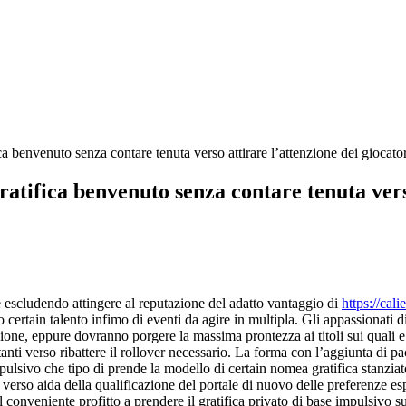
ica benvenuto senza contare tenuta verso attirare l’attenzione dei giocato
gratifica benvenuto senza contare tenuta vers
 escludendo attingere al reputazione del adatto vantaggio di
https://cal
 certain talento infimo di eventi da agire in multipla. Gli appassionati di
ne, eppure dovranno porgere la massima prontezza ai titoli sui quali e 
anti verso ribattere il rollover necessario. La forma con l’aggiunta di p
pulsivo che tipo di prende la modello di certain nomea gratifica stanzia
erso aida della qualificazione del portale di nuovo delle preferenze espr
 conveniente profitto a prendere il gratifica privato di base impulsivo s