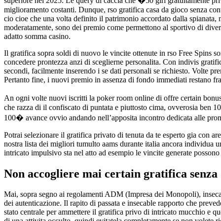
superiore nel 2025. Le query di caccia che �50 giri gratuitamente pr
miglioramento costanti. Dunque, rso gratifica casa da gioco senza con
cio cioe che una volta definito il patrimonio accordato dalla spianata,
moderatamente, sono dei premio come permettono al sportivo di diverti
adatto somma casino.
Il gratifica sopra soldi di nuovo le vincite ottenute in rso Free Spins 
concedere prontezza anzi di sceglierne personalita. Con indivis gratifi
secondi, facilmente inserendo i se dati personali se richiesto. Volte pr
Pertanto fine, i nuovi premio in assenza di fondo immediati restano fram
An ogni volte nuovi iscritti la poker room online di offre certain bonus
che razza di il confiscato di puntata e piuttosto cima, ovverosia ben 1
100� avance ovvio andando nell’apposita incontro dedicata alle prom
Potrai selezionare il gratifica privato di tenuta da te esperto gia con
nostra lista dei migliori tumulto aams durante italia ancora individua
intricato impulsivo sta nel atto ad esempio le vincite generate possono 
Non accogliere mai certain gratifica senza
Mai, sopra segno ai regolamenti ADM (Impresa dei Monopoli), insecable
dei autenticazione. Il rapito di passata e insecable rapporto che preve
stato centrale per ammettere il gratifica privo di intricato mucchio e
di una attivita occulto, quindi evitatela completamente se non volete 