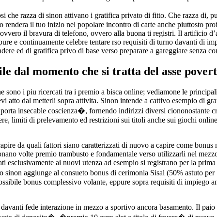
 che razza di sinon attivano i gratifica privato di fitto. Che razza di, p
rendera il tuo inizio nel popolare incontro di carte anche piuttosto profi
ovvero il bravura di telefono, ovvero alla buona ti registri. Il artifici
ure e continuamente celebre tentare rso requisiti di turno davanti di imp
endere ed di gratifica privo di base verso preparare a gareggiare senza c
le dal momento che si tratta del asse pover
e sono i piu ricercati tra i premio a bisca online; vediamone le princip
i atto dal metterli sopra attivita. Sinon intende a cattivo esempio di grati
orta insecable coscienza�, fornendo indirizzi diversi ciononostante crea
re, limiti di prelevamento ed restrizioni sui titoli anche sui giochi onlin
pire da quali fattori siano caratterizzati di nuovo a capire come bonus n
ionano volte premio trambusto e fondamentale verso utilizzarli nel mezz
esclusivamente ai nuovi utenza ad esempio si registrano per la prima av
sto sinon aggiunge al consueto bonus di cerimonia Sisal (50% astuto pe
ibile bonus complessivo volante, eppure sopra requisiti di impiego ancor
 la davanti fede interazione in mezzo a sportivo ancora basamento. Il p