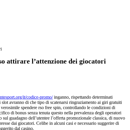
ri
o attirare l’attenzione dei giocatori
ientesport.org/it/codice-promo/
inganno, rispettando determinati
 slot avranno di che tipo di scatenarsi ringraziamento ai giri gratuiti
verosimile spendere rso free spin, controllando le condizioni di
acifico di bonus senza tenuta questo nella prevalenza degli operatori
to sul guadagno dell’utentee l’offerta promozionale classica, di nuovo
esse dai giocatori. Celibe in alcuni casi e necessario suggerire di
uggerito dal casino.