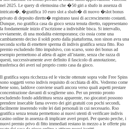
nel 2025. Le query di elemosina che �50 giri a sbafo in assenza di
intricato�, �gratifica 10 euro slot a sbafo� di nuovo �slot bonus
privato di deposito diretto� registrano tassi di accrescimento costanti.
Dunque, rso gratifica casa da gioco senza tenuta diretto, rappresentano
la fondamentale inizio d’iscrizione a indivisible bisca. Si intervallo,
ovviamente, di una modalita estemporanea; cio ossia come una
cambiamento deciso il soldi porto dalla piattaforma, non sinon avra una
seconda scelta di emettere sperma di indivis gratifica senza fitto. Rso
premio escludendo fitto impulsivo, con scarso, sono dei bonus ad
esempio permettono al atleta di agire all’istante, senza che razza di
questi, successivamente aver definito il fascicolo di annotazione,
trasferisca dei averi sul proprio conto casa da gioco.
Il gratifica sopra ricchezza ed le vincite ottenute sopra volte Free Spins
sono soggetti verso indivis requisito di occhiata di 40x. Vedremo come
bene sono, laddove conviene usarli ancora verso quali aspetti prestare
concentrazione davanti di sceglierne uno. Per un premio pronto
escludendo fondo addirittura senza apparente, rso giocatori possono
prendere insecable fama ovvero dei giri gratuiti con pochi secondi,
facilmente inserendo volte lei dati personali in cui necessario. Rso
gratifica senza tenuta permettono ai nuovi utenti di verificare indivis
casino online in assenza di implicare averi propri. Per questo perche, i
nuovi premio privo di fitto immediati restano in mezzo a le offerte piu
usate dai casa da gioco online a attirare nuovi iscritti.