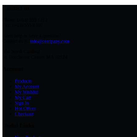
Contact us
Phone: (+63) 555 1212
Fax: (+63) 555 0100
Need help or have a question?
Contact us at:
info@company.com
304 North Cardinal
St. Dorchester Center, MA 02124
Account
Products
My Account
My Wishlist
My Cart
Sign In
Hot Offers
Checkout
Useful Links