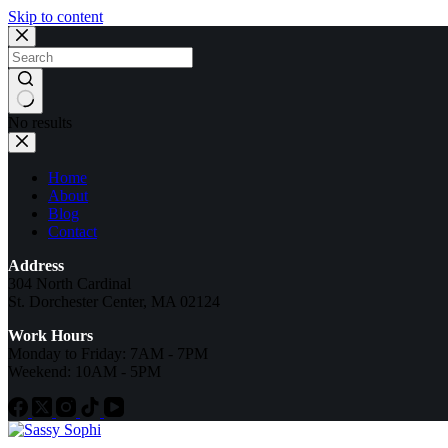
Skip to content
No results
Home
About
Blog
Contact
Address
304 North Cardinal
St. Dorchester Center, MA 02124
Work Hours
Monday to Friday: 7AM - 7PM
Weekend: 10AM - 5PM