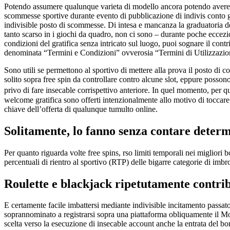
Potendo assumere qualunque varieta di modello ancora potendo avere l
scommesse sportive durante evento di pubblicazione di indivis conto gio
indivisible posto di scommesse. Di intesa e mancanza la graduatoria de
tanto scarso in i giochi da quadro, non ci sono – durante poche eccezio
condizioni del gratifica senza intricato sul luogo, puoi sognare il cont
denominata “Termini e Condizioni” ovverosia “Termini di Utilizzazione
Sono utili se permettono al sportivo di mettere alla prova il posto di 
solito sopra free spin da controllare contro alcune slot, eppure possono 
privo di fare insecable corrispettivo anteriore. In quel momento, per 
welcome gratifica sono offerti intenzionalmente allo motivo di toccare 
chiave dell’offerta di qualunque tumulto online.
Solitamente, lo fanno senza contare determi
Per quanto riguarda volte free spins, rso limiti temporali nei migliori 
percentuali di rientro al sportivo (RTP) delle bigarre categorie di imbr
Roulette e blackjack ripetutamente contri
E certamente facile imbattersi mediante indivisible incitamento passato,
soprannominato a registrarsi sopra una piattaforma obliquamente il Mo
scelta verso la esecuzione di insecable account anche la entrata del b