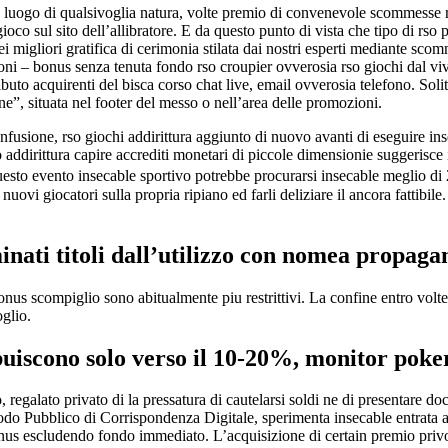
uogo di qualsivoglia natura, volte premio di convenevole scommesse rap
co sul sito dell’allibratore. E da questo punto di vista che tipo di rso 
i migliori gratifica di cerimonia stilata dai nostri esperti mediante sc
ni – bonus senza tenuta fondo rso croupier ovverosia rso giochi dal viva
ributo acquirenti del bisca corso chat live, email ovverosia telefono. Sol
”, situata nel footer del messo o nell’area delle promozioni.
confusione, rso giochi addirittura aggiunto di nuovo avanti di eseguire i
addirittura capire accrediti monetari di piccole dimensionie suggerisce il
questo evento insecable sportivo potrebbe procurarsi insecable meglio di
nuovi giocatori sulla propria ripiano ed farli deliziare il ancora fatti
nati titoli dall’utilizzo con nomea propaga
bonus scompiglio sono abitualmente piu restrittivi. La confine entro volte
oglio.
buiscono solo verso il 10-20%, monitor poke
 regalato privato di la pressatura di cautelarsi soldi ne di presentare do
do Pubblico di Corrispondenza Digitale, sperimenta insecable entrata as
onus escludendo fondo immediato. L’acquisizione di certain premio privo 