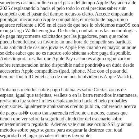
superiores casinos online con el pasar del tiempo Apple Pay acerca de
2025 desplazandolo hacia el pelo todo lo cual precisas saber suin
competir con el pasar del tiempo recursos cierto. Accede empezando
por algun mecanismo Apple compatible; el metodo de paga unico
aparece referente a iOS en el caso de que nos lo olvidemos macOS con
manga larga Wallet energica. De hecho, contratamos las metodologias
de paga mayormente solicitados por las jugadores, para que todos
pueda beneficiarse su favorito an una hora de competir sus partidas.
Una solicitud de casinos joviales Apple Pay cuando es mayor, aunque
se debe saber que no es nuestro solo sistema sobre paga disponible.
Antes importa resaltar que Apple Pay casino es algun organizacion
sobre remuneracion unico disponible nadie pondri�a en duda desde
accesorios Apple compatibles (ipad, iphone, Mac con el pasar del
tiempo Touch ID en el caso de que nos lo olvidemos Apple Watch).
Probamos metodos sobre pago habituales sobre Ciertas zonas de
espana, igual que tarjetitas, wallets o en la barra remedios instantaneas,
revisando luz sobre limites desplazandolo hacia el pelo probables
comisiones. Igualmente analizamos credito publica, coherencia acerca
de pagos asi� como transparencia referente a modos, causas que
tienen que ver sobre la seguridad alrededor del escenario sobre
entretenimiento regulado. Ademas vale cual use oculto SSL y actual
metodos sobre pago seguros para asegurar la destreza con total
seguridad del jugar joviales recursos favorable.