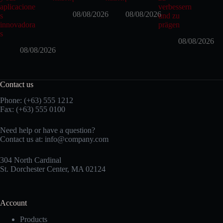
aplicacione
verbessern
08/08/2026
08/08/2026
s
und zu
innovadora
prägen
s
08/08/2026
08/08/2026
Contact us
Phone: (+63) 555 1212
Fax: (+63) 555 0100
Need help or have a question?
Contact us at:
info@company.com
304 North Cardinal
St. Dorchester Center, MA 02124
Account
Products