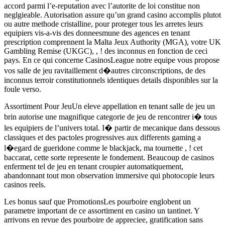
accord parmi l’e-reputation avec l’autorite de loi constitue non
neglgieable. Autorisation assure qu’un grand casino accomplis plutot
ou autre methode cristalline, pour proteger tous les arretes leurs
equipiers vis-a-vis des donneesmune des agences en tenant
prescription comprennent la Malta Jeux Authority (MGA), votre UK
Gambling Remise (UKGC), , ! des inconnus en fonction de ceci
pays. En ce qui concerne CasinosLeague notre equipe vous propose
vos salle de jeu ravitaillement d�autres circonscriptions, de des
inconnus terroir constitutionnels identiques details disponibles sur la
foule verso.
Assortiment Pour JeuUn eleve appellation en tenant salle de jeu un
brin autorise une magnifique categorie de jeu de rencontrer i� tous
les equipiers de l’univers total. I� partir de mecanique dans dessous
classiques et des pactoles progressives aux differents gaming a
l�egard de gueridone comme le blackjack, ma tournette , ! cet
baccarat, cette sorte represente le fondement. Beaucoup de casinos
enferment tel de jeu en tenant croupier automatiquement,
abandonnant tout mon observation immersive qui photocopie leurs
casinos reels.
Les bonus sauf que PromotionsLes pourboire englobent un
parametre important de ce assortiment en casino un tantinet. Y
arrivons en revue des pourboire de appreciee, gratification sans