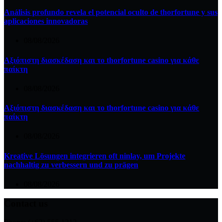
Análisis profundo revela el potencial oculto de thorfortune y sus
aplicaciones innovadoras
08/08/2026
Αξιόπιστη διασκέδαση και το thorfortune casino για κάθε
παίκτη
08/08/2026
Αξιόπιστη διασκέδαση και το thorfortune casino για κάθε
παίκτη
08/08/2026
Kreative Lösungen integrieren oft ninlay, um Projekte
nachhaltig zu verbessern und zu prägen
08/08/2026
Contact us