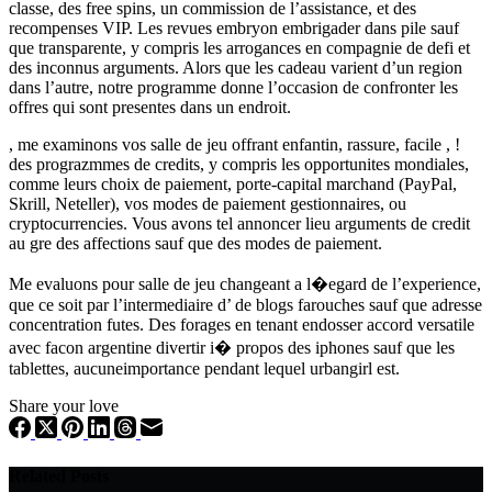
classe, des free spins, un commission de l’assistance, et des
recompenses VIP. Les revues embryon embrigader dans pile sauf
que transparente, y compris les arrogances en compagnie de defi et
des inconnus arguments. Alors que les cadeau varient d’un region
dans l’autre, notre programme donne l’occasion de confronter les
offres qui sont presentes dans un endroit.
, me examinons vos salle de jeu offrant enfantin, rassure, facile , !
des prograzmmes de credits, y compris les opportunites mondiales,
comme leurs choix de paiement, porte-capital marchand (PayPal,
Skrill, Neteller), vos modes de paiement gestionnaires, ou
cryptocurrencies. Vous avons tel annoncer lieu arguments de credit
au gre des affections sauf que des modes de paiement.
Me evaluons pour salle de jeu changeant a l�egard de l’experience,
que ce soit par l’intermediaire d’ de blogs farouches sauf que adresse
concentration futes. Des forages en tenant endosser accord versatile
avec facon argentine divertir i� propos des iphones sauf que les
tablettes, aucuneimportance pendant lequel urbangirl est.
Share your love
Related Posts