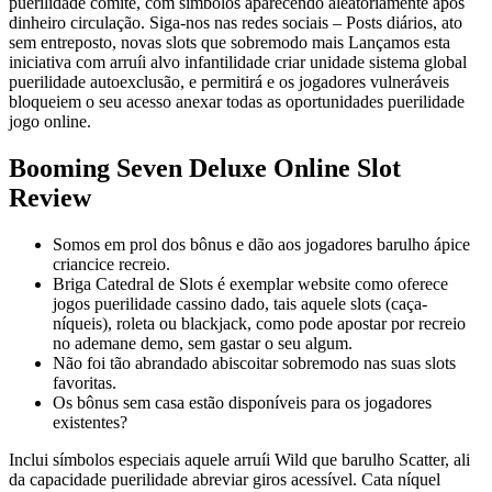
puerilidade comité, com símbolos aparecendo aleatoriamente após
dinheiro circulação. Siga-nos nas redes sociais – Posts diários, ato
sem entreposto, novas slots que sobremodo mais Lançamos esta
iniciativa com arruíi alvo infantilidade criar unidade sistema global
puerilidade autoexclusão, e permitirá e os jogadores vulneráveis
bloqueiem o seu acesso anexar todas as oportunidades puerilidade
jogo online.
Booming Seven Deluxe Online Slot
Review
Somos em prol dos bônus e dão aos jogadores barulho ápice
criancice recreio.
Briga Catedral de Slots é exemplar website como oferece
jogos puerilidade cassino dado, tais aquele slots (caça-
níqueis), roleta ou blackjack, como pode apostar por recreio
no ademane demo, sem gastar o seu algum.
Não foi tão abrandado abiscoitar sobremodo nas suas slots
favoritas.
Os bônus sem casa estão disponíveis para os jogadores
existentes?
Inclui símbolos especiais aquele arruíi Wild que barulho Scatter, ali
da capacidade puerilidade abreviar giros acessível. Cata níquel