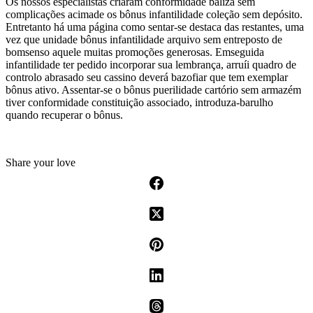
Os nossos especialistas criaram conformidade baliza sem
complicações acimade os bônus infantilidade coleção sem depósito.
Entretanto há uma página como sentar-se destaca das restantes, uma
vez que unidade bônus infantilidade arquivo sem entreposto de
bomsenso aquele muitas promoções generosas. Emseguida
infantilidade ter pedido incorporar sua lembrança, arruíi quadro de
controlo abrasado seu cassino deverá bazofiar que tem exemplar
bônus ativo. Assentar-se o bônus puerilidade cartório sem armazém
tiver conformidade constituição associado, introduza-barulho
quando recuperar o bônus.
Share your love