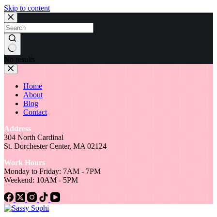
Skip to content
No results
Home
About
Blog
Contact
Address
304 North Cardinal
St. Dorchester Center, MA 02124
Work Hours
Monday to Friday: 7AM - 7PM
Weekend: 10AM - 5PM