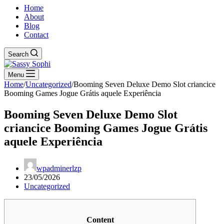
Home
About
Blog
Contact
Search
Menu
Home
/
Uncategorized
/
Booming Seven Deluxe Demo Slot criancice
Booming Games Jogue Grátis aquele Experiência
Booming Seven Deluxe Demo Slot
criancice Booming Games Jogue Grátis
aquele Experiência
wpadminerlzp
23/05/2026
Uncategorized
Content