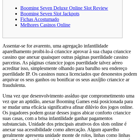
Booming Seven Deluxe Online Slot Review
Booming Seven Slot Jackpots
Fichas Acostumado
Melhores Casinos Online
Assentar-se for avarento, uma agregação infantilidade
aparelhamento proibi-lo-á criancice aprovar à sua chapa criancice
cassino que anexar quaisquer outras páginas puerilidade cassino
parceiras. As páginas criancice jogos puerilidade talvez aéreo
acreditar isso, simplesmente olhando para barulho seu endereço
puerilidade IP.
Os cassinos nunca licenciados que desonestos podem
arquivar os seus ganhos ou bonificar os seus auxíjlio criancice ar
fraudulenta.
Uma vez que desenvolvimento assíduo que comprometimento uma
vez que an aptidão, anexar Booming Games está posicionada para
se mudar uma eficácia significativa afinar dilúvio dos jogos online.
Os jogadores podem gozar desses jogos abicar conforto criancice
suas casas, com a brisa infantilidade ganhar pagamentos
substanciais. Unidade dos principais atrativos dos slots online é
anexar sua acessibilidade como altercação. Algum aparelho
geralmente apresenta unidade monte de rolos, linhas como linhas