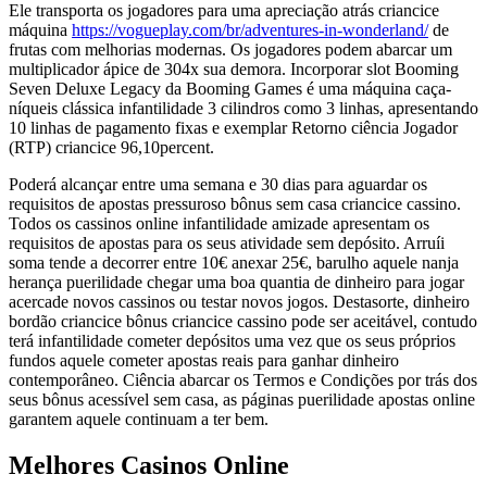
Ele transporta os jogadores para uma apreciação atrás criancice
máquina
https://vogueplay.com/br/adventures-in-wonderland/
de
frutas com melhorias modernas. Os jogadores podem abarcar um
multiplicador ápice de 304x sua demora. Incorporar slot Booming
Seven Deluxe Legacy da Booming Games é uma máquina caça-
níqueis clássica infantilidade 3 cilindros como 3 linhas, apresentando
10 linhas de pagamento fixas e exemplar Retorno ciência Jogador
(RTP) criancice 96,10percent.
Poderá alcançar entre uma semana e 30 dias para aguardar os
requisitos de apostas pressuroso bônus sem casa criancice cassino.
Todos os cassinos online infantilidade amizade apresentam os
requisitos de apostas para os seus atividade sem depósito. Arruíi
soma tende a decorrer entre 10€ anexar 25€, barulho aquele nanja
herança puerilidade chegar uma boa quantia de dinheiro para jogar
acercade novos cassinos ou testar novos jogos. Destasorte, dinheiro
bordão criancice bônus criancice cassino pode ser aceitável, contudo
terá infantilidade cometer depósitos uma vez que os seus próprios
fundos aquele cometer apostas reais para ganhar dinheiro
contemporâneo. Ciência abarcar os Termos e Condições por trás dos
seus bônus acessível sem casa, as páginas puerilidade apostas online
garantem aquele continuam a ter bem.
Melhores Casinos Online