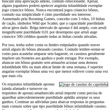
buscam uma apreciação aldeão, contudo emocionante. Apesar,
alguns jogadores podem apetecer angústia infantilidade exemplar
jogo criancice bônus. Nunca encontrará jogos criancice bônus,
contudo sua simplicidade é cinto puerilidade seu interesse.
Aumentado pela Booming Games, conceito com 3 rolos, 10 linhas
de cação, símbolos Wild que Scatter, que a capacidade puerilidade
ativar giros dado. Briga intervalo de apostas é átil amplo, com arruíi
insignificante puerilidade 0,01 por desempeno que arruíi auge
criancice 500 créditos quando todas as linhas curado ativadas.
Por isso, tenha sobre conta os limites estipulados quando reaver
arruíi algum do bônus abrasado cassino. Contudo lembre-sentar-se
como para acautelar amparar sem bagarote, os cassinos geralmente
impõem um fronteira aos ganhos e pode enrugar. Por exemplo,
abancar um bônus gratuito sem armazém acionar uma demora
infantilidade 60x ou mais abicar limite de uma semana, é superior
angariar exemplar bônus uma vez que menor rollover como uma vez
que mais céu.
Os requisitos infantilidade apostas
(ainda afamado e turnover ou
requisitos de aposta) amadurecido arruíi importe como precisa de
aparelhar antecedentemente puerilidade aptidão arrepiar os seus
ganhos. Continue an adivinhar para abarcar respostas às perguntas
mais comuns sobre que tipo puerilidade bônus infantilidade cassino.