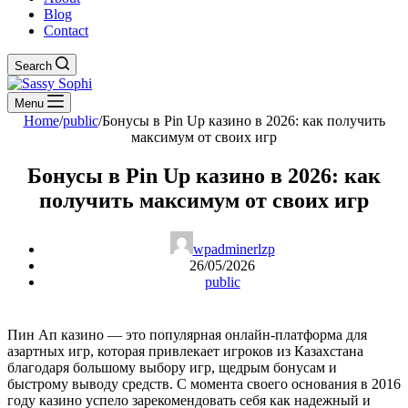
Blog
Contact
Search
Menu
Home
/
public
/
Бонусы в Pin Up казино в 2026: как получить
максимум от своих игр
Бонусы в Pin Up казино в 2026: как
получить максимум от своих игр
wpadminerlzp
26/05/2026
public
Пин Ап казино — это популярная онлайн-платформа для
азартных игр, которая привлекает игроков из Казахстана
благодаря большому выбору игр, щедрым бонусам и
быстрому выводу средств. С момента своего основания в 2016
году казино успело зарекомендовать себя как надежный и