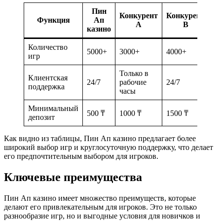
Пин
Конкурент
Конкурент
Функция
Ап
A
B
казино
Количество
5000+
3000+
4000+
игр
Только в
Клиентская
24/7
рабочие
24/7
поддержка
часы
Минимальный
500 ₸
1000 ₸
1500 ₸
депозит
Как видно из таблицы, Пин Ап казино предлагает более
широкий выбор игр и круглосуточную поддержку, что делает
его предпочтительным выбором для игроков.
Ключевые преимущества
Пин Ап казино имеет множество преимуществ, которые
делают его привлекательным для игроков. Это не только
разнообразие игр, но и выгодные условия для новичков и