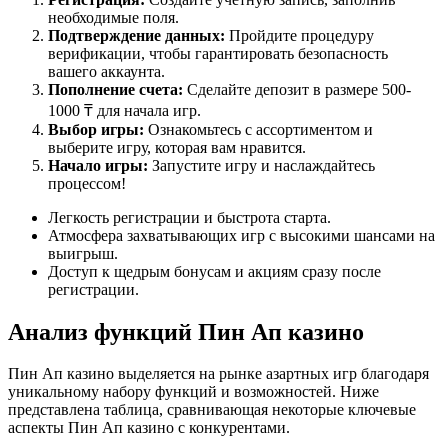
необходимые поля.
Подтверждение данных:
Пройдите процедуру
верификации, чтобы гарантировать безопасность
вашего аккаунта.
Пополнение счета:
Сделайте депозит в размере 500-
1000 ₸ для начала игр.
Выбор игры:
Ознакомьтесь с ассортиментом и
выберите игру, которая вам нравится.
Начало игры:
Запустите игру и наслаждайтесь
процессом!
Легкость регистрации и быстрота старта.
Атмосфера захватывающих игр с высокими шансами на
выигрыш.
Доступ к щедрым бонусам и акциям сразу после
регистрации.
Анализ функций Пин Ап казино
Пин Ап казино выделяется на рынке азартных игр благодаря
уникальному набору функций и возможностей. Ниже
представлена таблица, сравнивающая некоторые ключевые
аспекты Пин Ап казино с конкурентами.