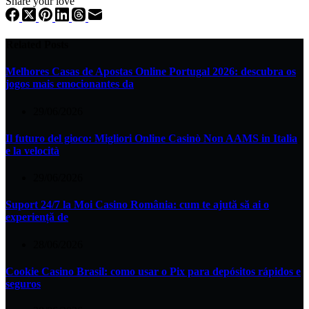
Share your love
Related Posts
Melhores Casas de Apostas Online Portugal 2026: descubra os
jogos mais emocionantes da
29/06/2026
Il futuro del gioco: Migliori Online Casinò Non AAMS in Italia
e la velocità
29/06/2026
Suport 24/7 la Moi Casino România: cum te ajută să ai o
experiență de
28/06/2026
Cookie Casino Brasil: como usar o Pix para depósitos rápidos e
seguros