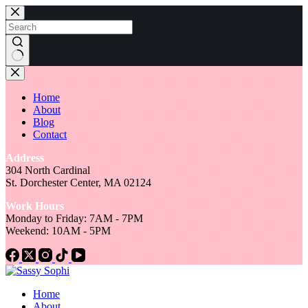
Skip
to
content
No
results
Home
About
Blog
Contact
Address
304 North Cardinal
St. Dorchester Center, MA 02124
Work Hours
Monday to Friday: 7AM - 7PM
Weekend: 10AM - 5PM
Home
About