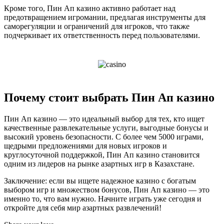
Кроме того, Пин Ап казино активно работает над
предотвращением игромании, предлагая инструменты для
саморегуляции и ограничений для игроков, что также
подчеркивает их ответственность перед пользователями.
Почему стоит выбрать Пин Ап казино
Пин Ап казино — это идеальный выбор для тех, кто ищет
качественные развлекательные услуги, выгодные бонусы и
высокий уровень безопасности. С более чем 5000 играми,
щедрыми предложениями для новых игроков и
круглосуточной поддержкой, Пин Ап казино становится
одним из лидеров на рынке азартных игр в Казахстане.
Заключение: если вы ищете надежное казино с богатым
выбором игр и множеством бонусов, Пин Ап казино — это
именно то, что вам нужно. Начните играть уже сегодня и
откройте для себя мир азартных развлечений!