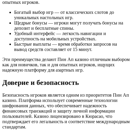
опытных игроков.
Богатый выбор игр — от классических слотов до
уникальных настольных игр.
Щедрые бонусы — игроки могут получать бонусы на
депозит и бесплатные спины.
Удобный интерфейс — легкость навигации и
доступность на мобильных устройствах.
Быстрые выплаты — время обработки запросов на
вывод средств составляет от 15 минут.
Эти преимущества делают Пин Ап казино отличным выбором
как для новичков, так и для опытных игроков, ищущих
надежную платформу для азартных игр.
Доверие и безопасность
Безопасность игроков является одним из приоритетов Пин Ап
казино. Платформа использует современные технологии
шифрования данных, что обеспечивает надежность
финансовых транзакций и защиту личной информации
пользователей. Казино лицензировано в Кюрасао, что
подтверждает его легальность и соответствие международным
стандартам.