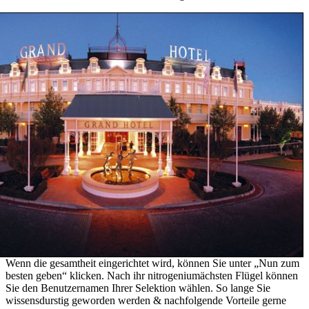
Wenn die gesamtheit eingerichtet wird, können Sie unter „Nun zum
besten geben“ klicken. Nach ihr nitrogeniumächsten Flügel können
Sie den Benutzernamen Ihrer Selektion wählen. So lange Sie
wissensdurstig geworden werden & nachfolgende Vorteile gerne