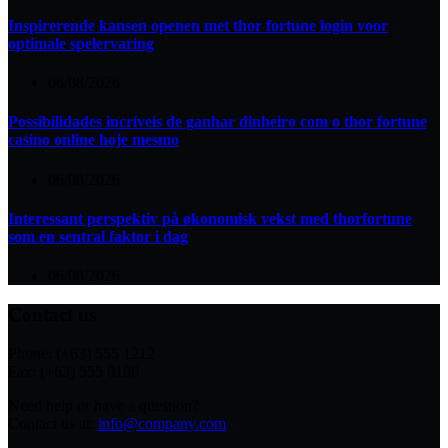
Inspirerende kansen openen met thor fortune login voor
optimale spelervaring
06/08/2026
Possibilidades incríveis de ganhar dinheiro com o thor fortune
casino online hoje mesmo
06/08/2026
Interessant perspektiv på økonomisk vekst med thorfortune
som en sentral faktor i dag
06/08/2026
Contact us
Phone: (+63) 555 1212
Fax: (+63) 555 0100
Need help or have a question?
Contact us at:
info@company.com