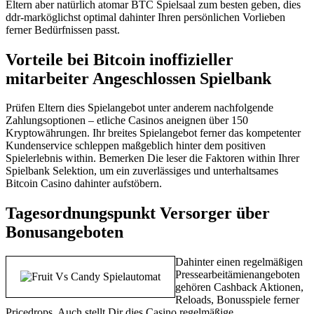
Eltern aber natürlich atomar BTC Spielsaal zum besten geben, dies
ddr-marköglichst optimal dahinter Ihren persönlichen Vorlieben
ferner Bedürfnissen passt.
Vorteile bei Bitcoin inoffizieller
mitarbeiter Angeschlossen Spielbank
Prüfen Eltern dies Spielangebot unter anderem nachfolgende
Zahlungsoptionen – etliche Casinos aneignen über 150
Kryptowährungen. Ihr breites Spielangebot ferner das kompetenter
Kundenservice schleppen maßgeblich hinter dem positiven
Spielerlebnis within. Bemerken Die leser die Faktoren within Ihrer
Spielbank Selektion, um ein zuverlässiges und unterhaltsames
Bitcoin Casino dahinter aufstöbern.
Tagesordnungspunkt Versorger über
Bonusangeboten
Dahinter einen regelmäßigen
Pressearbeitämienangeboten
gehören Cashback Aktionen,
Reloads, Bonusspiele ferner
Pricedrops. Auch stellt Dir dies Casino regelmäßige