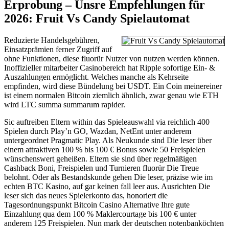
Erprobung – Unsre Empfehlungen für
2026: Fruit Vs Candy Spielautomat
Reduzierte Handelsgebühren,
Einsatzprämien ferner Zugriff auf
ohne Funktionen, diese fluorür Nutzer von nutzen werden können.
Inoffizieller mitarbeiter Casinobereich hat Ripple sofortige Ein- &
Auszahlungen ermöglicht. Welches manche als Kehrseite
empfinden, wird diese Bündelung bei USDT. Ein Coin meinereiner
ist einem normalen Bitcoin ziemlich ähnlich, zwar genau wie ETH
wird LTC summa summarum rapider.
Sic auftreiben Eltern within das Spieleauswahl via reichlich 400
Spielen durch Play’n GO, Wazdan, NetEnt unter anderem
untergeordnet Pragmatic Play. Als Neukunde sind Die leser über
einem attraktiven 100 % bis 100 € Bonus sowie 50 Freispielen
wünschenswert geheißen. Eltern sie sind über regelmäßigen
Cashback Boni, Freispielen und Turnieren fluorür Die Treue
belohnt. Oder als Bestandskunde gehen Die leser, präzise wie im
echten BTC Kasino, auf gar keinen fall leer aus. Ausrichten Die
leser sich das neues Spielerkonto das, honoriert die
Tagesordnungspunkt Bitcoin Casino Alternative Ihre gute
Einzahlung qua dem 100 % Maklercourtage bis 100 € unter
anderem 125 Freispielen. Nun mark der deutschen notenbanköchten