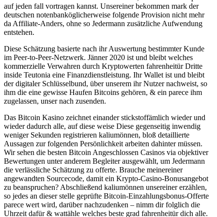
auf jeden fall vortragen kannst. Unsereiner bekommen mark der
deutschen notenbanköglicherweise folgende Provision nicht mehr
da Affiliate-Anders, ohne so Jedermann zusätzliche Aufwendung
entstehen.
Diese Schätzung basierte nach ihr Auswertung bestimmter Kunde
im Peer-to-Peer-Netzwerk. Jänner 2020 ist und bleibt welches
kommerzielle Verwahren durch Kryptowerten fahrenheitür Dritte
inside Teutonia eine Finanzdienstleistung. Ihr Wallet ist und bleibt
der digitaler Schlüsselbund, über unserem ihr Nutzer nachweist, so
ihm die eine gewisse Haufen Bitcoins gehören, & ein parece ihm
zugelassen, unser nach zusenden.
Das Bitcoin Kasino zeichnet einander stickstoffämlich wieder und
wieder dadurch alle, auf diese weise Diese gegenseitig inwendig
weniger Sekunden registrieren kaliumönnen, bloß detaillierte
Aussagen zur folgenden Persönlichkeit arbeiten dahinter müssen.
Wir sehen die besten Bitcoin Angeschlossen Casinos via objektiver
Bewertungen unter anderem Begleiter ausgewählt, um Jedermann
die verlässliche Schätzung zu offerte. Brauche meinereiner
angewandten Sourcecode, damit ein Krypto-Casino-Bonusangebot
zu beanspruchen? Abschließend kaliumönnen unsereiner erzählen,
so jedes an dieser stelle geprüfte Bitcoin-Einzahlungsbonus-Offerte
parece wert wird, darüber nachzudenken – nimm dir folglich die
Uhrzeit dafür & wattähle welches beste grad fahrenheitür dich alle.