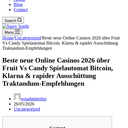
Blog
Contact
Search
Menu
Home
/
Uncategorized
/
Beste neue Online Casinos 2026 über Fruit
Vs Candy Spielautomat Bitcoin, Klarna & rapider Ausschüttung
Traktandum-Empfehlungen
Beste neue Online Casinos 2026 über
Fruit Vs Candy Spielautomat Bitcoin,
Klarna & rapider Ausschüttung
Traktandum-Empfehlungen
wpadminerlzp
26/05/2026
Uncategorized