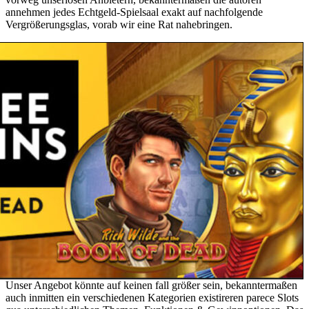
annehmen jedes Echtgeld-Spielsaal exakt auf nachfolgende
Vergrößerungsglas, vorab wir eine Rat nahebringen.
Unser Angebot könnte auf keinen fall größer sein, bekanntermaßen
auch inmitten ein verschiedenen Kategorien existireren parece Slots