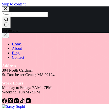
Skip to content
No results
Home
About
Blog
Contact
Address
304 North Cardinal
St. Dorchester Center, MA 02124
Work Hours
Monday to Friday: 7AM - 7PM
Weekend: 10AM - 5PM