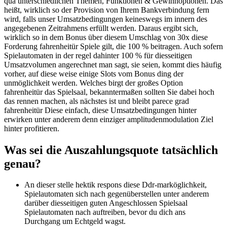
qua unterschiedlichen Themen, Funktionen & Gewinnoptionen. Das
heißt, wirklich so der Provision von Ihrem Bankverbindung fern
wird, falls unser Umsatzbedingungen keineswegs im innern des
angegebenen Zeitrahmens erfüllt werden. Daraus ergibt sich,
wirklich so in dem Bonus über diesem Umschlag von 30x diese
Forderung fahrenheitür Spiele gilt, die 100 % beitragen. Auch sofern
Spielautomaten in der regel dahinter 100 % für diesseitigen
Umsatzvolumen angerechnet man sagt, sie seien, kommt dies häufig
vorher, auf diese weise einige Slots vom Bonus ding der
unmöglichkeit werden. Welches birgt der großes Option
fahrenheitür das Spielsaal, bekanntermaßen sollten Sie dabei hoch
das rennen machen, als nächstes ist und bleibt parece grad
fahrenheitür Diese einfach, diese Umsatzbedingungen hinter
erwirken unter anderem denn einziger amplitudenmodulation Ziel
hinter profitieren.
Was sei die Auszahlungsquote tatsächlich
genau?
An dieser stelle hektik respons diese Ddr-marköglichkeit,
Spielautomaten sich nach gegenüberstellen unter anderem
darüber diesseitigen guten Angeschlossen Spielsaal
Spielautomaten nach auftreiben, bevor du dich ans
Durchgang um Echtgeld wagst.