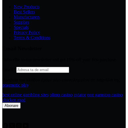
New Products
Best Sellers
Manufacturers
Supplies
Specials
Privacy Policy
Terms & Conditions
Email Newsletter
Subscribe to our newsletter and get 10% off your first purchase
Email
*
Βραβεία του κλάδου έχουν πάει επανειλημμένα σε παιχνίδια της
pragmatic play
.
best online gambling sites
olimp casino
aviator
non gamstop casino
chicken road
Abonare