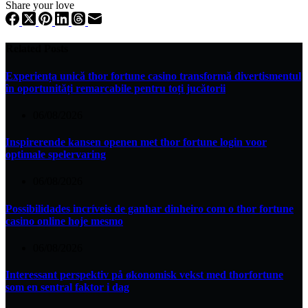
Share your love
Related Posts
Experiența unică thor fortune casino transformă divertismentul
în oportunități remarcabile pentru toți jucătorii
06/08/2026
Inspirerende kansen openen met thor fortune login voor
optimale spelervaring
06/08/2026
Possibilidades incríveis de ganhar dinheiro com o thor fortune
casino online hoje mesmo
06/08/2026
Interessant perspektiv på økonomisk vekst med thorfortune
som en sentral faktor i dag