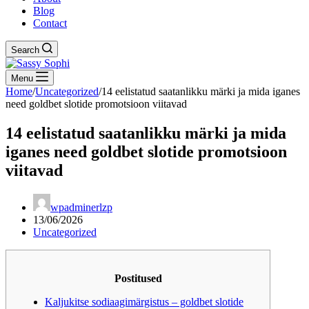
Blog
Contact
Search
Menu
Home
/
Uncategorized
/
14 eelistatud saatanlikku märki ja mida iganes
need goldbet slotide promotsioon viitavad
14 eelistatud saatanlikku märki ja mida
iganes need goldbet slotide promotsioon
viitavad
wpadminerlzp
13/06/2026
Uncategorized
Postitused
Kaljukitse sodiaagimärgistus – goldbet slotide