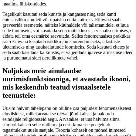
maailma ühiskondades.
Tegelikult kasutati seda kunstis ja kangastes ning seda kanti
entusiastliku amuleti või ripatsina enda kaitseks. Eihwazi saab
graveerida esemetele, näiteks küünaldele või talismanidele, et luua
selle tunnuseid, või kasutada seda mõtiskluses ja visualiseerimises, et
aidata teil oma eesmärke saavutada. Selles fenomenaalses praktikas
saab Eihwazi kasutada isikliku jõu suurendamiseks, takistuste
ületamiseks ning tasakaalutunde loomiseks. Seda kasutati ehetes ja
seda saab kasutada ka kunstis, et väljendada igavese armastuse ideed
ja purunematut sidet pereliikmete vahel.
Naljakas meie ainulaadse
uurimisfunktsiooniga, et avastada ikooni,
mis keskendub teatud visuaalsetele
teenustele:
Uusim halvim tähelepanu on oluline osa paljudest fenomenaalsetest
eluviisidest, millel arvatakse olevat jõud kaitsta ja pakkuda
esindajale religioosseid aegu. Arvatakse, et uus halvima silma
sümbol kaitseb selle ohtliku aja eest, kuna see peegeldab
tagasitulekut uuele saatjale. Teooria kohaselt on mõned inimesed
võimelised teistele probleeme tekitama, mõeldes neile kadeduse või