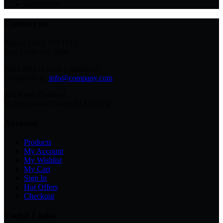
06/08/2026
Contact us
Phone: (+63) 555 1212
Fax: (+63) 555 0100
Need help or have a question?
Contact us at:
info@company.com
304 North Cardinal
St. Dorchester Center, MA 02124
Account
Products
My Account
My Wishlist
My Cart
Sign In
Hot Offers
Checkout
Useful Links