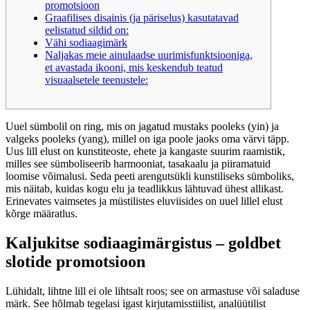
promotsioon
Graafilises disainis (ja päriselus) kasutatavad
eelistatud sildid on:
Vähi sodiaagimärk
Naljakas meie ainulaadse uurimisfunktsiooniga,
et avastada ikooni, mis keskendub teatud
visuaalsetele teenustele:
Uuel sümbolil on ring, mis on jagatud mustaks pooleks (yin) ja
valgeks pooleks (yang), millel on iga poole jaoks oma värvi täpp.
Uus lill elust on kunstiteoste, ehete ja kangaste suurim raamistik,
milles see sümboliseerib harmooniat, tasakaalu ja piiramatuid
loomise võimalusi. Seda peeti arengutsükli kunstiliseks sümboliks,
mis näitab, kuidas kogu elu ja teadlikkus lähtuvad ühest allikast.
Erinevates vaimsetes ja müstilistes eluviisides on uuel lillel elust
kõrge määratlus.
Kaljukitse sodiaagimärgistus – goldbet
slotide promotsioon
Lühidalt, lihtne lill ei ole lihtsalt roos; see on armastuse või saladuse
märk. See hõlmab tegelasi igast kirjutamisstiilist, analüütilist