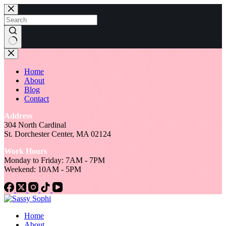
Skip
to
content
No
results
Home
About
Blog
Contact
Address
304 North Cardinal
St. Dorchester Center, MA 02124
Work Hours
Monday to Friday: 7AM - 7PM
Weekend: 10AM - 5PM
Home
About