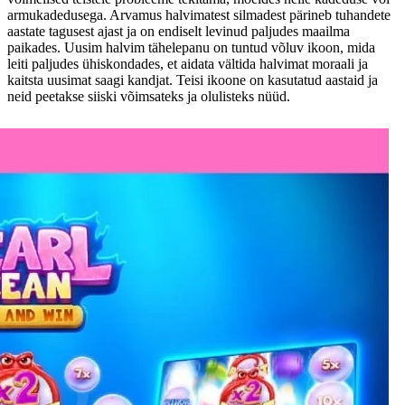
armukadedusega. Arvamus halvimatest silmadest pärineb tuhandete
aastate tagusest ajast ja on endiselt levinud paljudes maailma
paikades. Uusim halvim tähelepanu on tuntud võluv ikoon, mida
leiti paljudes ühiskondades, et aidata vältida halvimat moraali ja
kaitsta uusimat saagi kandjat. Teisi ikoone on kasutatud aastaid ja
neid peetakse siiski võimsateks ja olulisteks nüüd.