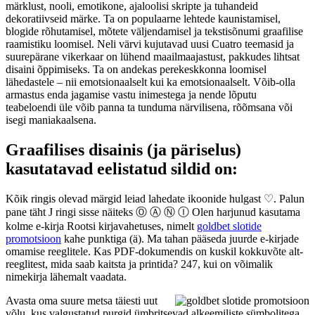
märklust, nooli, emotikone, ajaloolisi skripte ja tuhandeid
dekoratiivseid märke. Ta on populaarne lehtede kaunistamisel,
blogide rõhutamisel, mõtete väljendamisel ja tekstisõnumi graafilise
raamistiku loomisel. Neli värvi kujutavad uusi Cuatro teemasid ja
suurepärane vikerkaar on lühend maailmaajastust, pakkudes lihtsat
disaini õppimiseks. Ta on andekas perekeskkonna loomisel
lähedastele – nii emotsionaalselt kui ka emotsionaalselt. Võib-olla
armastus enda jagamise vastu inimestega ja nende lõputu
teabeloendi üle võib panna ta tunduma närvilisena, rõõmsana või
isegi maniakaalsena.
Graafilises disainis (ja päriselus)
kasutatavad eelistatud sildid on:
Kõik ringis olevad märgid leiad lahedate ikoonide hulgast ♡. Palun
pane täht J ringi sisse näiteks Ⓞ Ⓐ Ⓝ Ⓘ Olen harjunud kasutama
kolme e-kirja Rootsi kirjavahetuses, nimelt
goldbet slotide
promotsioon
kahe punktiga (ä). Ma tahan pääseda juurde e-kirjade
omamise reeglitele. Kas PDF-dokumendis on kuskil kokkuvõte alt-
reeglitest, mida saab kaitsta ja printida? 247, kui on võimalik
nimekirja lähemalt vaadata.
Avasta oma suure metsa täiesti uut
võlu, kus valgustatud purgid ümbritsevad alkeemiliste sümbolitega