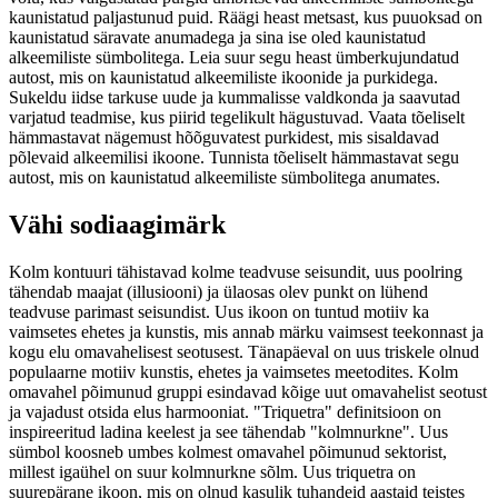
kaunistatud paljastunud puid. Räägi heast metsast, kus puuoksad on
kaunistatud säravate anumadega ja sina ise oled kaunistatud
alkeemiliste sümbolitega. Leia suur segu heast ümberkujundatud
autost, mis on kaunistatud alkeemiliste ikoonide ja purkidega.
Sukeldu iidse tarkuse uude ja kummalisse valdkonda ja saavutad
varjatud teadmise, kus piirid tegelikult hägustuvad. Vaata tõeliselt
hämmastavat nägemust hõõguvatest purkidest, mis sisaldavad
põlevaid alkeemilisi ikoone. Tunnista tõeliselt hämmastavat segu
autost, mis on kaunistatud alkeemiliste sümbolitega anumates.
Vähi sodiaagimärk
Kolm kontuuri tähistavad kolme teadvuse seisundit, uus poolring
tähendab maajat (illusiooni) ja ülaosas olev punkt on lühend
teadvuse parimast seisundist. Uus ikoon on tuntud motiiv ka
vaimsetes ehetes ja kunstis, mis annab märku vaimsest teekonnast ja
kogu elu omavahelisest seotusest. Tänapäeval on uus triskele olnud
populaarne motiiv kunstis, ehetes ja vaimsetes meetodites. Kolm
omavahel põimunud gruppi esindavad kõige uut omavahelist seotust
ja vajadust otsida elus harmooniat. "Triquetra" definitsioon on
inspireeritud ladina keelest ja see tähendab "kolmnurkne". Uus
sümbol koosneb umbes kolmest omavahel põimunud sektorist,
millest igaühel on suur kolmnurkne sõlm. Uus triquetra on
suurepärane ikoon, mis on olnud kasulik tuhandeid aastaid teistes