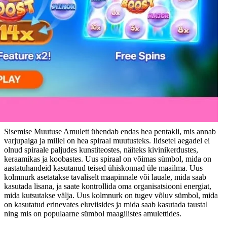
Sisemise Muutuse Amulett ühendab endas hea pentakli, mis annab
varjupaiga ja millel on hea spiraal muutusteks. Iidsetel aegadel ei
olnud spiraale paljudes kunstiteostes, näiteks kivinikerdustes,
keraamikas ja koobastes. Uus spiraal on võimas sümbol, mida on
aastatuhandeid kasutanud teised ühiskonnad üle maailma. Uus
kolmnurk asetatakse tavaliselt maapinnale või lauale, mida saab
kasutada lisana, ja saate kontrollida oma organisatsiooni energiat,
mida kutsutakse välja. Uus kolmnurk on tugev võluv sümbol, mida
on kasutatud erinevates eluviisides ja mida saab kasutada taustal
ning mis on populaarne sümbol maagilistes amulettides.